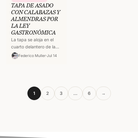
TAPA DE ASADO
CON CALABAZAS Y
ALMENDRAS POR
LA LEY
GASTRONÓMICA
La tapa se aloja en el
cuarto delantero de la
vaca. Está arriba de la
Federico Muller
Jul 14
tira de asado, y es…
1
2
3
…
6
→