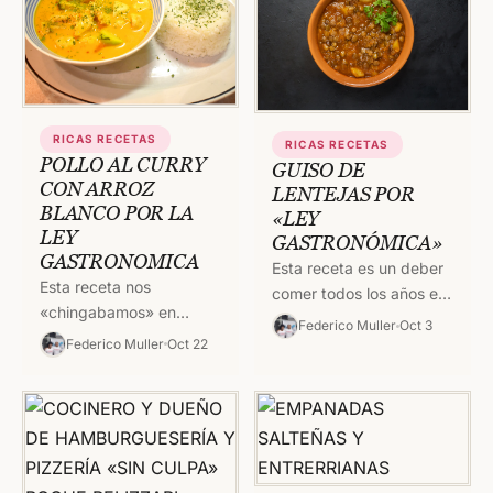
RICAS RECETAS
RICAS RECETAS
POLLO AL CURRY
GUISO DE
CON ARROZ
LENTEJAS POR
BLANCO POR LA
«LEY
LEY
GASTRONÓMICA»
GASTRONOMICA
Esta receta es un deber
Esta receta nos
comer todos los años en
«chingabamos» en
la argentina. Son esos
Federico Muller
Oct 3
Hawaii. En un
platos emblemáticos que
Federico Muller
Oct 22
restaurante japonés
se suman al…
llamado Tsukuneya. En la
University Avenue,
donde «Juano» Delgado
trabajaba,…