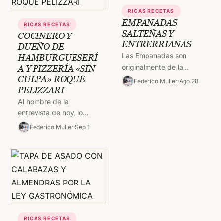
RICAS RECETAS
EMPANADAS
RICAS RECETAS
SALTEÑAS Y
COCINERO Y
ENTRERRIANAS
DUEÑO DE
Las Empanadas son
HAMBURGUESERÍ
originalmente de la
A Y PIZZERÍA «SIN
CULPA» ROQUE
España invadida por los
Federico Muller
Ago 28
PELIZZARI
Árabes. Viene de Arabia
y tienen más años que
Al hombre de la
la…
entrevista de hoy, lo
conozco de chiquito,
Federico Muller
Sep 1
fuimos a la primaria
juntos, en la escuela
Almafuerte,…
RICAS RECETAS