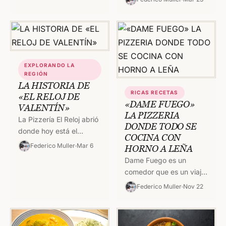
la pampa húmeda, se la
cocinaba…
EXPLORANDO LA
REGIÓN
LA HISTORIA DE
RICAS RECETAS
«EL RELOJ DE
«DAME FUEGO»
VALENTÍN»
LA PIZZERIA
La Pizzería El Reloj abrió
DONDE TODO SE
donde hoy está el
COCINA CON
Supermercado Modelo
Federico Muller
Mar 6
HORNO A LEÑA
de la terminal. Los
Dame Fuego es un
originarios dueños,
comedor que es un viaje
quienes hicieron las…
en el tiempo, con comida
Federico Muller
Nov 22
argentina e italiana, que
es un…