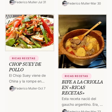
Río de Janeiro, Brasil. Vi
universo. Es un plato
Federico Muller
Jul 31
Federico Muller
Mar 30
a los chefs Santiago
ruso. ¡Antes de la
Garat…
Revolución! Salió en…
RICAS RECETAS
CHOP SUEY DE
POLLO
El Chop Suey viene de
RICAS RECETAS
China y la rompe en
BIFE A LA CRIOLLA
muchas partes del
EN «RICAS
Federico Muller
Oct 7
RECETAS»
mundo. Se convirtió en
un clásico de…
Esta receta nació del
gaucho argentino. Era, y
aún lo es, un clásico de
Federico Muller
Mar 23