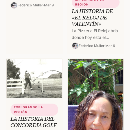
moda casual y
REGIÓN
Federico Muller
Mar 9
deportiva, con aires
LA HISTORIA DE
náuticos y surferos.
«EL RELOJ DE
VALENTÍN»
Nacida en la década…
La Pizzería El Reloj abrió
donde hoy está el
Supermercado Modelo
Federico Muller
Mar 6
de la terminal. Los
originarios dueños,
quienes hicieron las…
EXPLORANDO LA
REGIÓN
LA HISTORIA DEL
CONCORDIA GOLF