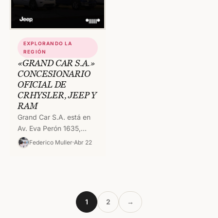
EXPLORANDO LA
REGIÓN
«GRAND CAR S.A.»
CONCESIONARIO
OFICIAL DE
CRHYSLER, JEEP Y
RAM
Grand Car S.A. está en
Av. Eva Perón 1635,
Concordia, Entre Ríos.
Federico Muller
Abr 22
Nace en el año 2018,
siendo un punto…
1
2
→