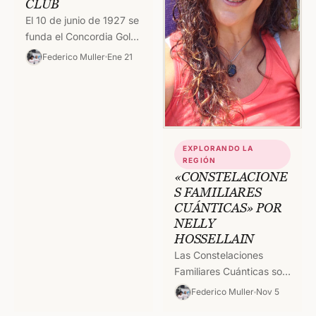
CLUB
El 10 de junio de 1927 se
funda el Concordia Golf
Club en terrenos
Federico Muller
Ene 21
comprados en
condiciones liberales a
la…
EXPLORANDO LA
REGIÓN
«CONSTELACIONE
S FAMILIARES
CUÁNTICAS» POR
NELLY
HOSSELLAIN
Las Constelaciones
Familiares Cuánticas son
una forma de
Federico Muller
Nov 5
Psicoterapia Sistémica