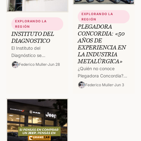
EXPLORANDO LA
REGIÓN
EXPLORANDO LA
PLEGADORA
REGIÓN
CONCORDIA: «50
INSTITUTO DEL
AÑOS DE
DIAGNOSTICO
EXPERIENCIA EN
El Instituto del
LA INDUSTRIA
Diagnóstico se
METALÚRGICA»
encuentra en Salta 142,
Federico Muller
Jun 28
¿Quién no conoce
Concordia, Ente Ríos. Si
Plegadora Concordia?
desea sacar turno por
Desde 1973, año en que
teléfono: WhatsApp
Federico Muller
Jun 3
se fundó, Plegadora
3454…
Concordia ha sido hasta
el día de…