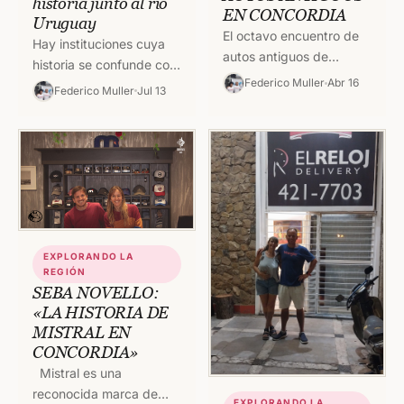
historia junto al río
EN CONCORDIA
Uruguay
El octavo encuentro de
Hay instituciones cuya
autos antiguos de
historia se confunde con
Concordia ya se viene
Federico Muller
Abr 16
la de una ciudad. El Club
Federico Muller
Jul 13
con todo el fin de
Regatas Concordia es
semana del 16, 17,…
una de ellas. Hoy,…
EXPLORANDO LA
REGIÓN
SEBA NOVELLO:
«LA HISTORIA DE
MISTRAL EN
CONCORDIA»
Mistral es una
reconocida marca de
EXPLORANDO LA