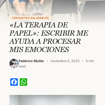
CONDUCTAS SALUDABLES
«LA TERAPIA DE
PAPEL»: ESCRIBIR ME
AYUDA A PROCESAR
MIS EMOCIONES
Federico Muller
noviembre 5, 2025
5 min
read
F
W
a
h
c
at
e
s