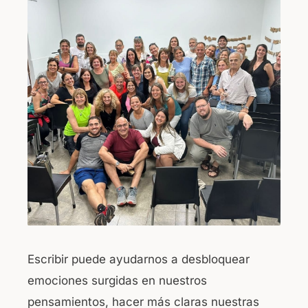
b
A
o
p
o
p
k
Escribir puede ayudarnos a desbloquear
emociones surgidas en nuestros
pensamientos, hacer más claras nuestras