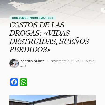
CONSUMOS PROBLEMATICOS
COSTOS DE LAS
DROGAS: «VIDAS
DESTRUIDAS, SUEÑOS
PERDIDOS»
Federico Muller
noviembre 5, 2025
6 min
read
F
W
a
h
c
at
e
s