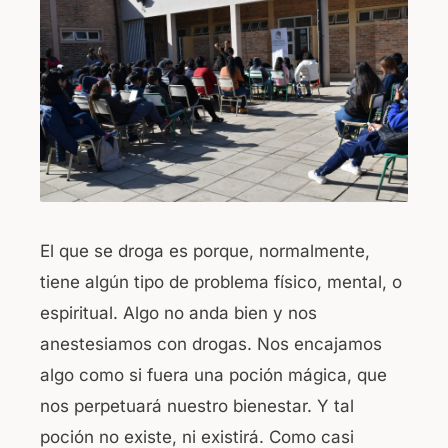
b
A
o
p
o
p
k
El que se droga es porque, normalmente,
tiene algún tipo de problema físico, mental, o
espiritual. Algo no anda bien y nos
anestesiamos con drogas. Nos encajamos
algo como si fuera una poción mágica, que
nos perpetuará nuestro bienestar. Y tal
poción no existe, ni existirá. Como casi