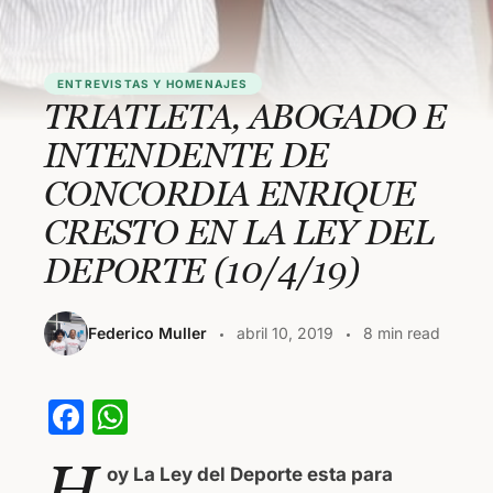
ENTREVISTAS Y HOMENAJES
TRIATLETA, ABOGADO E
INTENDENTE DE
CONCORDIA ENRIQUE
CRESTO EN LA LEY DEL
DEPORTE (10/4/19)
Federico Muller
abril 10, 2019
8 min read
F
W
a
h
H
oy La Ley del Deporte esta para
c
at