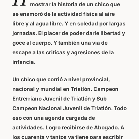
mostrar la historia de un chico que
e
s
se enamoró de la actividad física al aire
b
A
libre y al agua libre. Y en soledad por largas
o
p
jornadas. El placer de poder darle libertad y
o
p
goce al cuerpo. Y también una via de
k
escape a las criticas y agresiones de la
infancia.
Un chico que corrió a nivel provincial,
nacional y mundial en Triatlón. Campeon
Entrerriano Juvenil de Triatlón y Sub
Campeon Nacional Juvenil de Triatlón. Todo
eso con una agenda cargada de
actividades.
Logro recibirse de Abogado. A
los cuarenta y tantos ya tiene para escribir