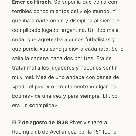
Emerico Hirsch
. Se suponía que venía con
o
p
terribles conocimientos del viejo mundo. Y
o
p
que iba a darle orden y disciplina al siempre
k
complicado jugador argentino. Un tipo mala
onda, que agreteaba algunos futbolistas y
que perdía «su sano juicio» a cada rato. Se le
salía la cadena cada dos por tres. Era de
tratar mal a los jugadores y hacerlos sentir
muy mal. Mas de uno andaba con ganas de
«pedir el pase» o directamente «colgar los
botines» de una vez y para siempre. El tipo
era un «complica».
El
7 de agosto de 1938
River visitaba a
Racing club de Avellaneda por la 15° fecha