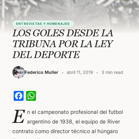
ENTREVISTAS Y HOMENAJES
LOS GOLES DESDE LA
TRIBUNA POR LA LEY
DEL DEPORTE
Federico Muller
abril 11, 2019
3 min read
F
W
a
h
E
n el campeonato profesional del futbol
c
at
argentino de 1938, el equipo de River
e
s
contrato como director técnico al húngaro
b
A