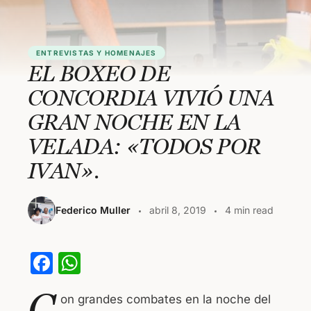
ENTREVISTAS Y HOMENAJES
EL BOXEO DE
CONCORDIA VIVIÓ UNA
GRAN NOCHE EN LA
VELADA: «TODOS POR
IVAN».
Federico Muller
abril 8, 2019
4 min read
F
W
a
h
C
on grandes combates en la noche del
c
at