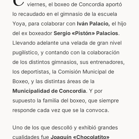
viernes, el boxeo de Concordia aportó
e
s
lo recaudado en el gimnasio de la escuela
b
A
Yoya, para colaborar con
Iván Palacio,
el hijo
o
p
del ex boxeador
Sergio «Pistón» Palacios
.
o
p
Llevando adelante una velada de gran nivel
k
pugilístico, y contando con la colaboración
de los distintos gimnasios, sus entrenadores,
los deportistas, la Comisión Municipal de
Boxeo, y las distintas áreas de la
Municipalidad de Concordia
. Y por
supuesto la familia del boxeo, que siempre
responde cada vez que se la convoca.
Uno de los que descolló y exhibió grandes
cualidades fue
Joaquín «Chocolatito»