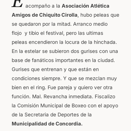
E
c
at
acompaño a la
Asociación Atlética
e
s
Amigos de Chiquito Cirolla
, hubo peleas que
b
A
se quedaron por la mitad. Arranco medio
o
p
flojo y tibio el festival, pero las ultimas
o
p
peleas encendieron la locura de la hinchada.
k
En la estelar se subieron dos gurises con una
base de fanáticos importantes en la ciudad.
Gurises que entrenan y que están en
condiciones siempre. Y que se mezclan muy
bien en el ring. Fue pareja y quiero ver otra
función. Mal. Revancha inmediata. Fiscalizo
la Comisión Municipal de Boxeo con el apoyo
de la Secretaria de Deportes de la
Municipalidad de Concordia.