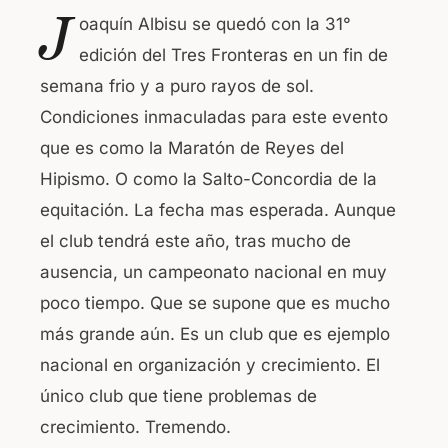
a
h
J
oaquín Albisu se quedó con la 31°
c
at
edición del Tres Fronteras en un fin de
e
s
semana frio y a puro rayos de sol.
b
A
Condiciones inmaculadas para este evento
o
p
que es como la Maratón de Reyes del
o
p
Hipismo. O como la Salto-Concordia de la
k
equitación. La fecha mas esperada. Aunque
el club tendrá este año, tras mucho de
ausencia, un campeonato nacional en muy
poco tiempo. Que se supone que es mucho
más grande aún. Es un club que es ejemplo
nacional en organización y crecimiento. El
único club que tiene problemas de
crecimiento. Tremendo.