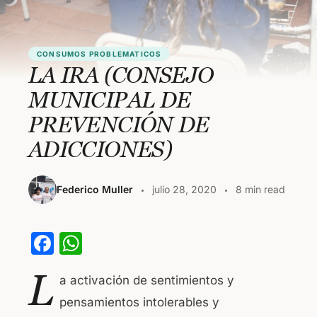
CONSUMOS PROBLEMATICOS
LA IRA (CONSEJO
MUNICIPAL DE
PREVENCIÓN DE
ADICCIONES)
Federico Muller
julio 28, 2020
8 min read
F
W
a
h
L
a activación de sentimientos y
c
at
pensamientos intolerables y
e
s