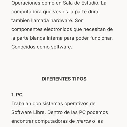
Operaciones como en Sala de Estudio. La
b
A
computadora que ves es la parte dura,
o
p
tambien llamada hardware. Son
o
p
componentes electronicos que necesitan de
k
la parte blanda interna para poder funcionar.
Conocidos como software.
DIFERENTES TIPOS
1. PC
Trabajan con sistemas operativos de
Software Libre. Dentro de las PC podemos
encontrar computadoras de
marca
o las