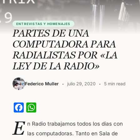
ENTREVISTAS Y HOMENAJES
PARTES DE UNA
COMPUTADORA PARA
RADIALISTAS POR «LA
LEY DE LA RADIO»
Federico Muller
julio 29, 2020
5 min read
F
W
a
h
E
n Radio trabajamos todos los dias con
c
at
las computadoras. Tanto en Sala de
e
s