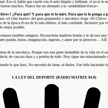
. Eso sí, había que caerle con el auto limpito y brillante, si no te lo 
e fueron muchos. Nunca fue un abonado a la «amabilidad tóxica».
l Chivo»? ¿Para qué? Y para que te lo mire. Para que te lo ponga a
ban «el visto bueno» del gran preparador y mecánico Jorge «El Chivo» 
 de la época él era de lo más idóneo, el más confiable. Inclusive por en
lo mejor posible.
estaura muebles antiguos. Recauchuta maderas tiradas y le da uso una ve
 mete pasión, horas, imaginación, ingenio, y amor por tu proyecto… Allí
blemas de la mecánica. Porque son una parte ineludible de la vida en el
decir, de cascara dura y a prueba de todo. Hoy sigue tan entusiasmado
iendo lo que hizo. No necesitó de fama, ni títulos. Fue feliz haciendo 
LA LEY DEL DEPORTE (RADIO MATRIX 94.9)