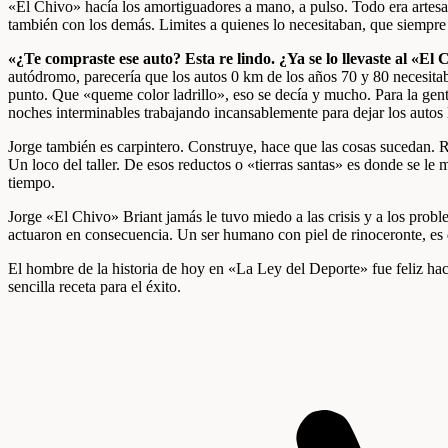
«El Chivo» hacía los amortiguadores a mano, a pulso. Todo era artesanal
también con los demás. Limites a quienes lo necesitaban, que siempr
«¿Te compraste ese auto? Esta re lindo. ¿Ya se lo llevaste al «E
autódromo, parecería que los autos 0 km de los años 70 y 80 necesita
punto. Que «queme color ladrillo», eso se decía y mucho. Para la gente
noches interminables trabajando incansablemente para dejar los autos 
Jorge también es carpintero. Construye, hace que las cosas sucedan. R
Un loco del taller. De esos reductos o «tierras santas» es donde se le
tiempo.
Jorge «El Chivo» Briant jamás le tuvo miedo a las crisis y a los pro
actuaron en consecuencia. Un ser humano con piel de rinoceronte, es 
El hombre de la historia de hoy en «La Ley del Deporte» fue feliz hac
sencilla receta para el éxito.