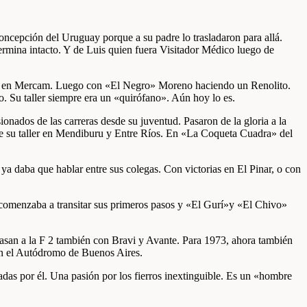
oncepción del Uruguay porque a su padre lo trasladaron para allá.
ermina intacto. Y de Luis quien fuera Visitador Médico luego de
ajar en Mercam. Luego con «El Negro» Moreno haciendo un Renolito.
 Su taller siempre era un «quirófano». Aún hoy lo es.
onados de las carreras desde su juventud. Pasaron de la gloria a la
iene su taller en Mendiburu y Entre Ríos. En «La Coqueta Cuadra» del
ya daba que hablar entre sus colegas. Con victorias en El Pinar, o con
0 comenzaba a transitar sus primeros pasos y «El Gurí»y «El Chivo»
asan a la F 2 también con Bravi y Avante. Para 1973, ahora también
en el Autódromo de Buenos Aires.
adas por él. Una pasión por los fierros inextinguible. Es un «hombre