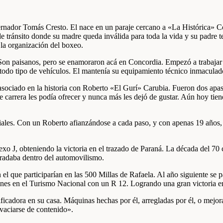
ernador Tomás Cresto. El nace en un paraje cercano a «La Histórica» C
tránsito donde su madre queda inválida para toda la vida y su padre t
 la organización del boxeo.
lá. Son paisanos, pero se enamoraron acá en Concordia. Empezó a trab
do tipo de vehículos. El mantenía su equipamiento técnico inmaculado.
 asociado en la historia con Roberto «El Gurí» Carubia. Fueron dos apasi
 de carrera les podía ofrecer y nunca más les dejó de gustar. Aún hoy t
iales. Con un Roberto afianzándose a cada paso, y con apenas 19 años, 
exo J, obteniendo la victoria en el trazado de Paraná. La década del 7
gradaba dentro del automovilismo.
 que participarían en las 500 Millas de Rafaela. Al año siguiente se p
ones en el Turismo Nacional con un R 12. Logrando una gran victoria 
ficadora en su casa. Máquinas hechas por él, arregladas por él, o mejor
«vaciarse de contenido».