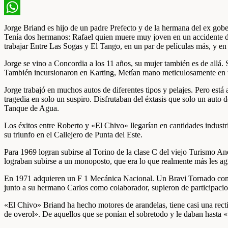
Facebook
WhatsApp
Jorge Briand es hijo de un padre Prefecto y de la hermana del ex gob
Tenía dos hermanos: Rafael quien muere muy joven en un accidente de 
trabajar Entre Las Sogas y El Tango, en un par de películas más, y en
Jorge se vino a Concordia a los 11 años, su mujer también es de al
También incursionaron en Karting, Metían mano meticulosamente en to
Jorge trabajó en muchos autos de diferentes tipos y pelajes. Pero está
tragedia en solo un suspiro. Disfrutaban del éxtasis que solo un auto
Tanque de Agua.
Los éxitos entre Roberto y «El Chivo» llegarían en cantidades industr
su triunfo en el Callejero de Punta del Este.
Para 1969 logran subirse al Torino de la clase C del viejo Turismo An
lograban subirse a un monoposto, que era lo que realmente más les a
En 1971 adquieren un F 1 Mecánica Nacional. Un Bravi Tornado con el
junto a su hermano Carlos como colaborador, supieron de participaci
«El Chivo» Briand ha hecho motores de arandelas, tiene casi una recti
de overol». De aquellos que se ponían el sobretodo y le daban hasta 