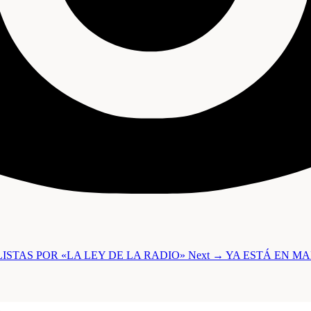
STAS POR «LA LEY DE LA RADIO»
Next →
YA ESTÁ EN MA