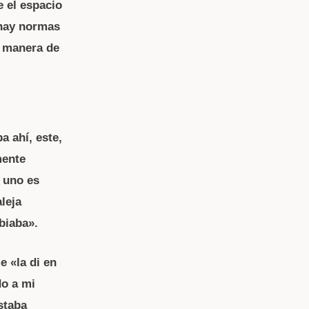
e el espacio
 hay normas
a manera de
a ahí, este,
mente
e uno es
leja
biaba».
e «la di en
do a mi
staba