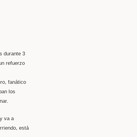
s durante 3
un refuerzo
ro, fanático
ban los
nar.
y va a
rriendo, está