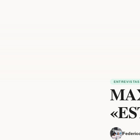
ENTREVISTAS
MA
«ES
Federic