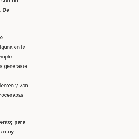
s con un
. De
de
lguna en la
emplo:
es generaste
sienten y van
procesabas
iento; para
as muy