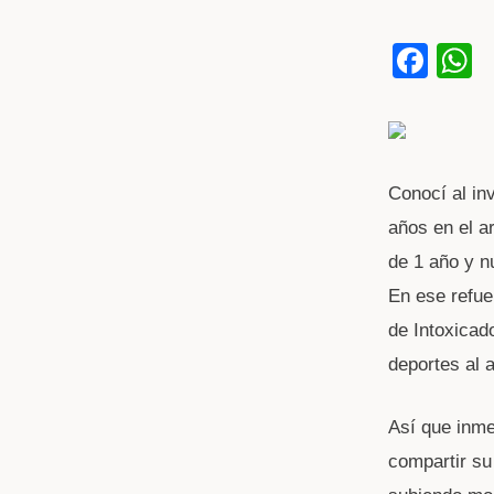
F
a
h
c
a
e
s
b
Conocí al in
años en el a
o
p
de 1 año y 
o
p
En ese refue
k
de Intoxicad
deportes al a
Así que inm
compartir su 