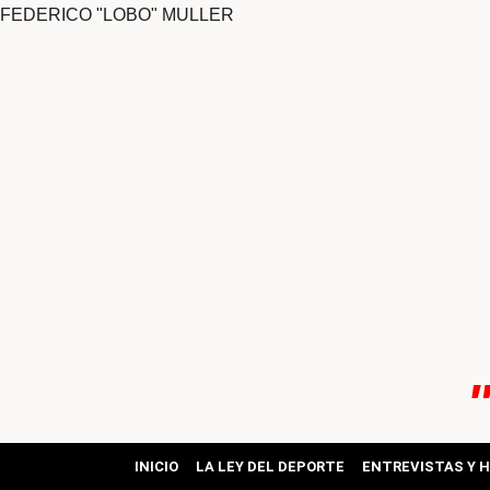
FEDERICO "LOBO" MULLER
ok
pp
INICIO
LA LEY DEL DEPORTE
ENTREVISTAS Y 