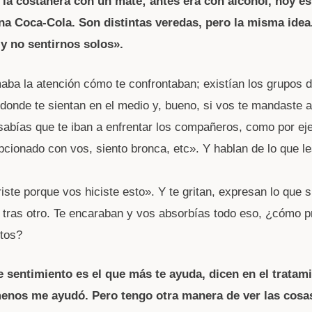
 la costanera con un mate; antes era con alcohol, hoy e
na Coca-Cola. Son distintas veredas, pero la misma idea
 y no sentirnos solos».
aba la atención cómo te confrontaban; existían los grupos 
 donde te sientan en el medio y, bueno, si vos te mandaste a
abías que te iban a enfrentar los compañeros, como por ej
cionado con vos, siento bronca, etc». Y hablan de lo que l
iste porque vos hiciste esto». Y te gritan, expresan lo que 
tras otro. Te encaraban y vos absorbías todo eso, ¿cómo 
tos?
e sentimiento es el que más te ayuda, dicen en el tratam
menos me ayudó. Pero tengo otra manera de ver las cos