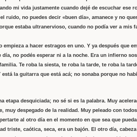
ando mi vida justamente cuando dejé de escuchar ese ro
 el ruido, no puedes decir «buen día», amanece y no que
rque estaba ultranervioso, cuando no podía ver a mis fa
 empieza a hacer estragos en uno. Y ya después que e
día, no podés esperar ni a la noche. Era un infierno sos
familia. Te roba la siesta, te roba la tarde, te roba la tard
Y está la guitarra que está acá; no sonaba porque no hab
na etapa desquiciada; no sé si es la palabra. Muy aceler
, muy despegado de la realidad. Muy peleado con todo
ertarte al otro día en el momento en que sea que pueda
dad triste, caótica, seca, era un bajón. El otro día, cabe