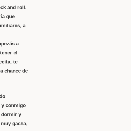
ck and roll.
ría que
miliares, a
mpezás a
tener el
ecita, te
ía chance de
ado
s y conmigo
 dormir y
za muy gacha,