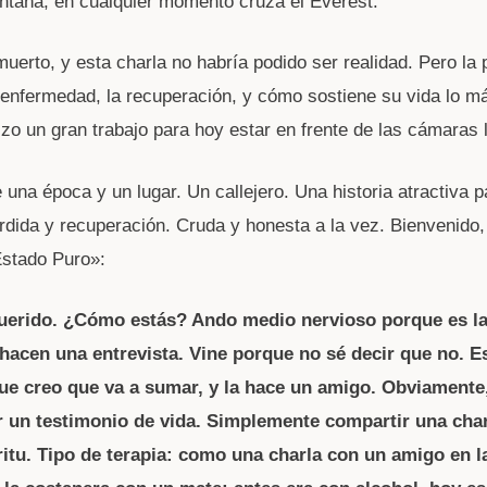
taña, en cualquier momento cruza el Everest.
uerto, y esta charla no habría podido ser realidad. Pero la 
 enfermedad, la recuperación, y cómo sostiene su vida lo m
izo un gran trabajo para hoy estar en frente de las cámaras 
 una época y un lugar. Un callejero. Una historia atractiva p
rdida y recuperación. Cruda y honesta a la vez. Bienvenido
Estado Puro»:
uerido. ¿Cómo estás? Ando medio nervioso porque es la
hacen una entrevista. Vine porque no sé decir que no. E
que creo que va a sumar, y la hace un amigo. Obviamente,
ar un testimonio de vida. Simplemente compartir una char
ritu. Tipo de terapia: como una charla con un amigo en l