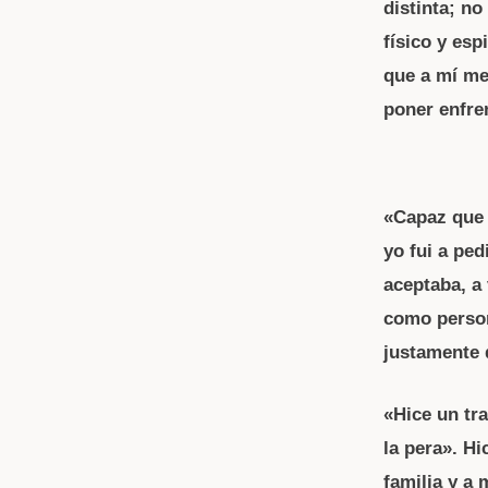
distinta; no
físico y es
que a mí me
poner enfre
«Capaz que e
yo fui a pe
aceptaba, a
como persona
justamente 
«Hice un tr
la pera». H
familia y a