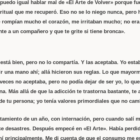
 puedo igual hablar mal de «El Arte de Volver» porque fu
piritual que me recuperó. Eso no se lo niego nunca, pero
 rompían mucho el corazón, me irritaban mucho; no er
nte a un compañero y que te grite si tiene bronca».
stá bien, pero no lo compartía. Y las aceptaba. Yo estab
dir una mano ahí; allá hicieron sus reglas. Lo que mayor
 veces no aceptaba, pero no podía dejar de ser yo, lo qu
. Más allá de que la adicción te trastorna bastante, te a
de tu persona; yo tenía valores primordiales que no cam
atamiento de un año, con internación, pero cuando salí m
ice desastres. Después empecé en «El Arte». Había perdi
 mí principalmente. Me di cuenta de que el consumo me e