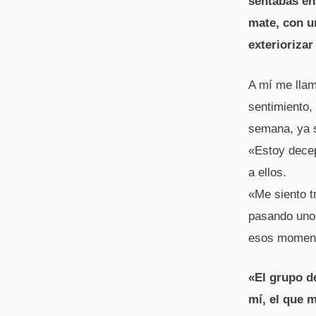
sentabas en
mate, con u
exteriorizar
A mí me llam
sentimiento,
semana, ya s
«Estoy decep
a ellos.
«Me siento tr
pasando uno 
esos momen
«El grupo d
mí, el que 