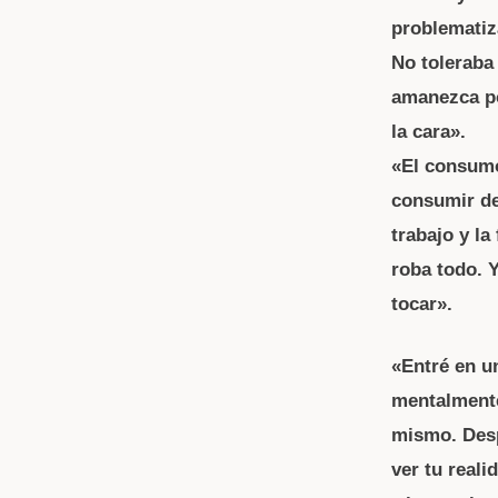
problematiz
No toleraba
amanezca po
la cara».
«El consumo
consumir de 
trabajo y la 
roba todo. 
tocar».
«Entré en u
mentalmente
mismo. Desp
ver tu reali