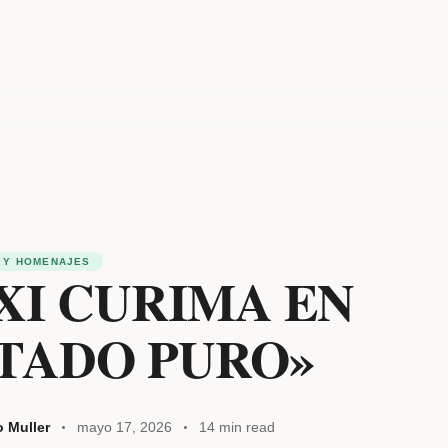
 Y HOMENAJES
XI CURIMA EN
TADO PURO»
o Muller
mayo 17, 2026
14 min read