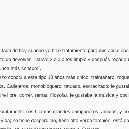
W
t
A
vitado de hoy cuando yo hice tratamiento para mis adiccione
rte de devolver. Estuve 2 o 3 años limpio y después recaí a 
nunca más consumí.
rzo conocí a este tipo 10 años más chico, treintañero, roque
os, Callejeros, monobloquero, tatuado, escrachado; le gusta
ire libre, correr, remar, filosofar, le gustaba la música y coci
ediatamente nos hicimos grandes compañeros, amigos, y ho
vida; no tiene desperdicio, tiene alta verba también, está co