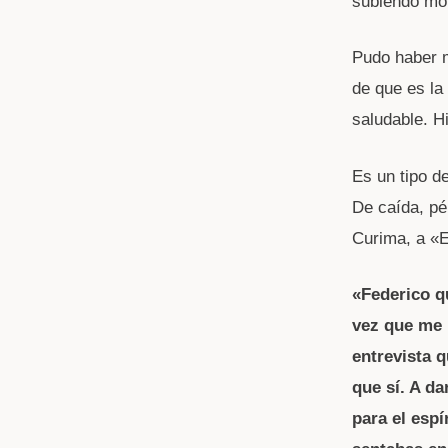
subiendo mon
Pudo haber m
de que es la
saludable. H
Es un tipo de
De caída, pé
Curima, a «
«Federico q
vez que me 
entrevista 
que sí. A d
para el espí