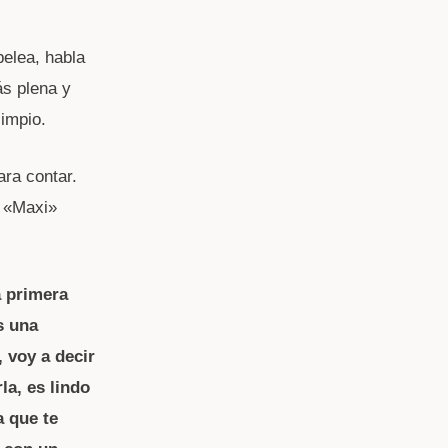
pelea, habla
ás plena y
limpio.
ara contar.
, «Maxi»
 primera
s una
 voy a decir
la, es lindo
a que te