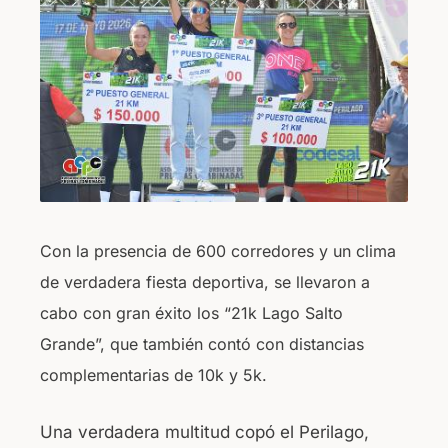
b
A
o
p
o
p
k
Con la presencia de 600 corredores y un clima
de verdadera fiesta deportiva, se llevaron a
cabo con gran éxito los “21k Lago Salto
Grande”, que también contó con distancias
complementarias de 10k y 5k.
Una verdadera multitud copó el Perilago,