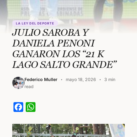
LA LEY DEL DEPORTE
JULIO SAROBA Y
DANIELA PENONI
GANARON LOS “21 K
LAGO SALTO GRANDE”
Federico Muller
mayo 18, 2026
3 min
read
F
W
a
h
c
at
e
s