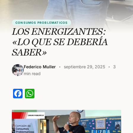
CONSUMOS PROBLEMATICOS
LOS ENERGIZANTES:
«LO QUE SE DEBERÍA
SABER»
Federico Muller
septiembre 29, 2025
3
min read
F
W
a
h
c
at
e
s
b
A