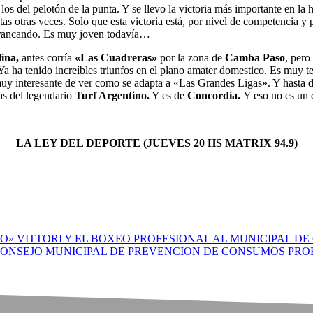
os del pelotón de la punta. Y se llevo la victoria más importante en la
 otras veces. Solo que esta victoria está, por nivel de competencia y p
arrancando. Es muy joven todavía…
ina,
antes corría
«Las Cuadreras»
por la zona de
Camba Paso
, pero
Ya ha tenido increíbles triunfos en el plano amater domestico. Es muy 
 muy interesante de ver como se adapta a «Las Grandes Ligas». Y hasta d
as del legendario
Turf Argentino.
Y es de
Concordia.
Y eso no es un 
LA LEY DEL DEPORTE (JUEVES 20 HS MATRIX 94.9)
TO» VITTORI Y EL BOXEO PROFESIONAL AL MUNICIPAL D
 CONSEJO MUNICIPAL DE PREVENCION DE CONSUMOS PR