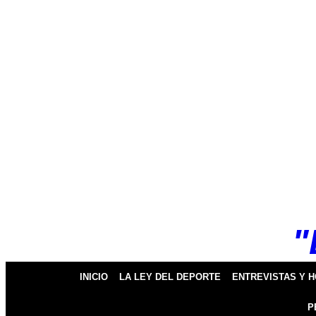
k
pp
"
INICIO
LA LEY DEL DEPORTE
ENTREVISTAS Y 
P