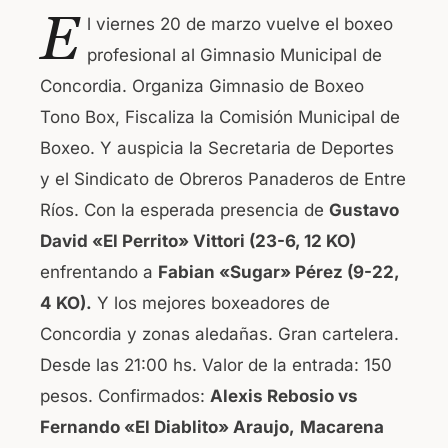
a
h
E
l viernes 20 de marzo vuelve el boxeo
c
at
profesional al Gimnasio Municipal de
e
s
Concordia. Organiza Gimnasio de Boxeo
b
A
Tono Box, Fiscaliza la Comisión Municipal de
o
p
Boxeo. Y auspicia la Secretaria de Deportes
o
p
y el Sindicato de Obreros Panaderos de Entre
k
Ríos. Con la esperada presencia de
Gustavo
David «El Perrito» Vittori (23-6, 12 KO)
enfrentando a
Fabian «Sugar» Pérez (9-22,
4 KO).
Y los mejores boxeadores de
Concordia y zonas aledañas. Gran cartelera.
Desde las 21:00 hs. Valor de la entrada: 150
pesos. Confirmados:
Alexis Rebosio vs
Fernando «El Diablito» Araujo,
Macarena