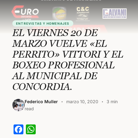
ENTREVISTAS Y HOMENAJES
EL VIERNES 20 DE
MARZO VUELVE «EL
PERRITO» VITTORI Y EL
BOXEO PROFESIONAL
AL MUNICIPAL DE
CONCORDIA.
Federico Muller
marzo 10, 2020
3 min
read
F
W