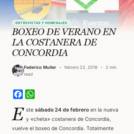
ENTREVISTAS Y HOMENAJES
BOXEO DE VERANO EN
LA COSTANERA DE
CONCORDIA
Federico Muller
febrero 22, 2018
2 min
read
F
W
a
h
E
ste
sábado 24 de febrero
en la nueva
c
at
y «cheta» costanera de Concordia,
e
s
vuelve el boxeo de Concordia. Totalmente
b
A