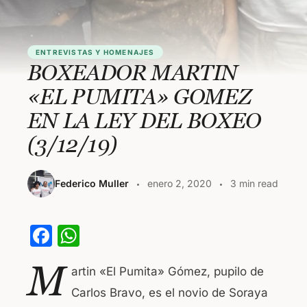
ENTREVISTAS Y HOMENAJES
BOXEADOR MARTIN
«EL PUMITA» GOMEZ
EN LA LEY DEL BOXEO
(3/12/19)
Federico Muller
enero 2, 2020
3 min read
F
W
a
h
M
artin «El Pumita» Gómez, pupilo de
c
at
Carlos Bravo, es el novio de Soraya
e
s