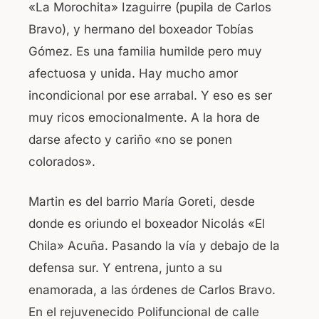
«La Morochita» Izaguirre (pupila de Carlos
b
A
Bravo), y hermano del boxeador Tobías
o
p
Gómez. Es una familia humilde pero muy
o
p
afectuosa y unida. Hay mucho amor
k
incondicional por ese arrabal. Y eso es ser
muy ricos emocionalmente. A la hora de
darse afecto y cariño «no se ponen
colorados».
Martin es del barrio María Goreti, desde
donde es oriundo el boxeador Nicolás «El
Chila» Acuña. Pasando la vía y debajo de la
defensa sur. Y entrena, junto a su
enamorada, a las órdenes de Carlos Bravo.
En el rejuvenecido Polifuncional de calle