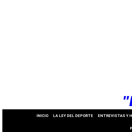
k
pp
"
INICIO
LA LEY DEL DEPORTE
ENTREVISTAS Y 