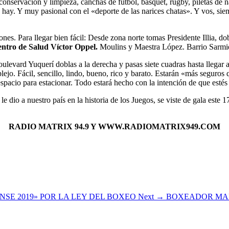
conservación y limpieza, canchas de futbol, básquet, rugby, piletas de
s hay. Y muy pasional con el «deporte de las narices chatas». Y vos, si
nes. Para llegar bien fácil: Desde zona norte tomas Presidente Illia, do
ntro de Salud Víctor Oppel.
Moulins y Maestra López. Barrio Sarmi
boulevard Yuquerí doblas a la derecha y pasas siete cuadras hasta llega
plejo. Fácil, sencillo, lindo, bueno, rico y barato. Estarán «más segur
spacio para estacionar. Todo estará hecho con la intención de que est
 dio a nuestro país en la historia de los Juegos, se viste de gala este 
RADIO MATRIX 94.9 Y WWW.RADIOMATRIX949.COM
SE 2019» POR LA LEY DEL BOXEO
Next →
BOXEADOR MAR