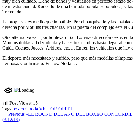
muy bien cuidado. Lleno de baños y vestuarios en perfecto estado de 
de nuestra ciudad. Rodeado de una barriada popular y populosa, si la
Tremendo.
La propuesta es medio que imbatible. Por el parquizado y las instalacio
derecha por Moulins tres cuadras. En la puerta del complejo esta el
Ce
Otra alternativa es ir por boulevard San Lorenzo dirección oeste, en 
Moulins doblas a la izquierda y haces tres cuadras hasta llegar al com
Cuida Coches, Jueces, Árbitros, etc…. Entren los vehículos que hay e
El deporte más necesitado y sufrido, pero que más medallas olímpicas le
hermosa. Confirmado. Es hoy. No falla.
Post Views:
15
Tags:
boxeo
Cirolla
VICTOR OPPEL
← Previous
«EL ROUND DEL AÑO DEL BOXEO CONCORDIEN
(3/12/19)