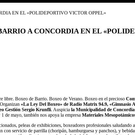
BARRIO A CONCORDIA EN EL «POLID
re libre. Boxeo de Barrio. Boxeo de Verano. Boxeo en el precioso
Comp
. Organizan
«La Ley Del Boxeo» de Radio Matrix 94.9,
«Gimnasio Am
o Gestión Sergio Krunfli
. Auspicia
la Municipalidad de Concordia
 y 1 de mayo, también nos apoya la empresa
Materiales Mesopotámicos
cionados, peleas de exhibiciones, boxeadores profesionales saludando a
án con servicio de parrilla (choripán, hamburguesa y panchos), y bebid