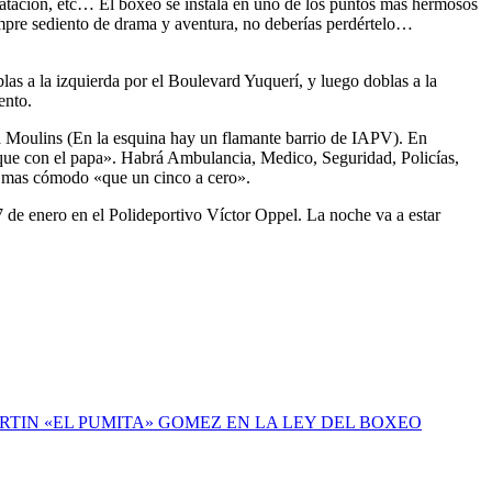
 natación, etc… El boxeo se instala en uno de los puntos más hermosos
empre sediento de drama y aventura, no deberías perdértelo…
blas a la izquierda por el Boulevard Yuquerí, y luego doblas a la
ento.
r a Moulins (En la esquina hay un flamante barrio de IAPV). En
os que con el papa». Habrá Ambulancia, Medico, Seguridad, Policías,
és mas cómodo «que un cinco a cero».
17 de enero en el Polideportivo Víctor Oppel. La noche va a estar
TIN «EL PUMITA» GOMEZ EN LA LEY DEL BOXEO