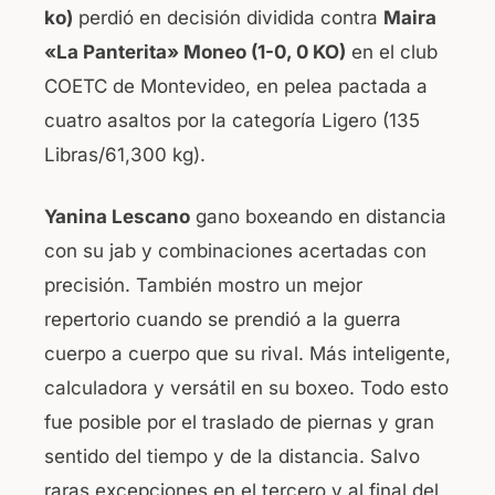
ko)
perdió en decisión dividida contra
Maira
b
A
«La Panterita» Moneo (1-0, 0 KO)
en el club
o
p
COETC de Montevideo, en pelea pactada a
o
p
cuatro asaltos por la categoría Ligero (135
k
Libras/61,300 kg).
Yanina Lescano
gano boxeando en distancia
con su jab y combinaciones acertadas con
precisión. También mostro un mejor
repertorio cuando se prendió a la guerra
cuerpo a cuerpo que su rival. Más inteligente,
calculadora y versátil en su boxeo. Todo esto
fue posible por el traslado de piernas y gran
sentido del tiempo y de la distancia. Salvo
raras excepciones en el tercero y al final del