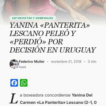
ENTREVISTAS Y HOMENAJES
YANINA «PANTERITA»
LESCANO PELEÓ Y
«PERDIÓ» POR
DECISIÓN EN URUGUAY
Federico Muller
noviembre 21, 2018
3 min
read
F
W
a
h
L
a boxeadora concordiense
Yanina Del
c
at
Carmen «La Panterita» Lescano (2-1, 0
e
s