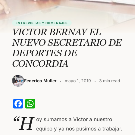
ENTREVISTAS Y HOMENAJES
VICTOR BERNAY EL
NUEVO SECRETARIO DE
DEPORTES DE
CONCORDIA
Federico Muller
mayo 1, 2019
3 min read
F
W
a
h
“H
oy sumamos a Víctor a nuestro
c
at
equipo y ya nos pusimos a trabajar.
e
s