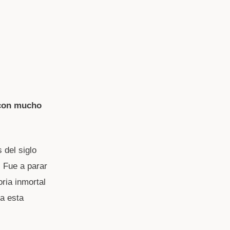
 con mucho
 del siglo
. Fue a parar
oria inmortal
 a esta