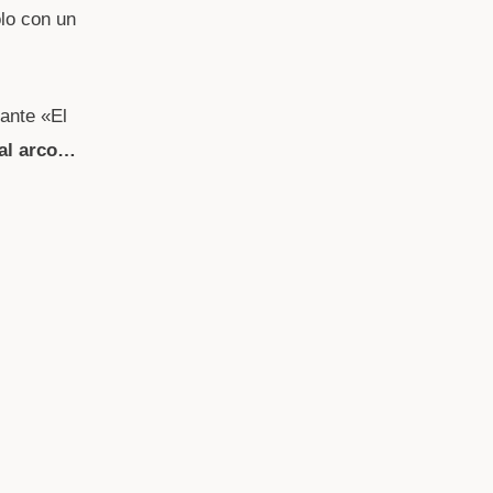
olo con un
ante «El
 al arco…