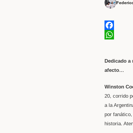
Federic
F
a
W
c
h
Dedicado a 
e
a
afecto…
b
t
o
s
Winston Co
o
A
20, corrido 
k
p
a la Argentin
p
por fanático,
historia. At