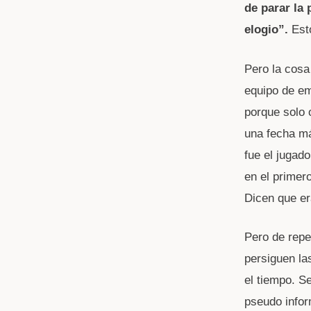
de parar la 
elogio”.
Est
Pero la cosa
equipo de em
porque solo 
una fecha má
fue el juga
en el primer
Dicen que e
Pero de repe
persiguen la
el tiempo. S
pseudo infor