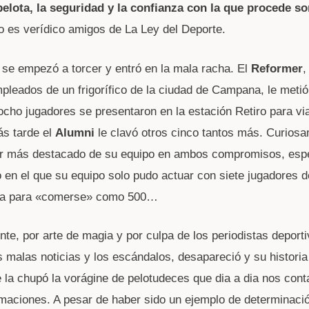
pelota, la seguridad y la confianza con la que procede s
o es verídico amigos de La Ley del Deporte.
 se empezó a torcer y entró en la mala racha. El
Reformer
,
pleados de un frigorífico de la ciudad de Campana, le metió
ocho jugadores se presentaron en la estación Retiro para via
s tarde el
Alumni
le clavó otros cinco tantos más. Curios
dor más destacado de su equipo en ambos compromisos, esp
o en el que su equipo solo pudo actuar con siete jugadores 
ra para «comerse» como 500…
nte, por arte de magia y por culpa de los periodistas deport
s malas noticias y los escándalos, desapareció y su historia
e la chupó la vorágine de pelotudeces que dia a dia nos con
maciones. A pesar de haber sido un ejemplo de determinaci