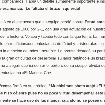
us compañeros. Había un detalle sumamente importante e insó
 era manco. ¡Le faltaba el brazo izquierdo!
atajó en el encuentro que su equipo perdió contra
Estudiante
de agosto de 1906 por 2-1, con una gran actuación de nuestr
 de la historia. Volaba y tapaba todo con la que tenía. La m
o entre aficionados entusiastas de fútbol y aristócratas ingl
ó la atención de todos. Increíble. La prensa destacó su part
la gran dificultad de desarrollar su labor faltándole un braz
imó a seguir queriendo ser el portero de su equipo, olvidand
e entusiasmo «El Manco» Coe.
Prensa
firmó en su crónica:
“Muchísimos shots atajó «El
 se hizo célebre pues no es poca virtud desempeñar este
mente se hace uso de las manos, cuando no se posee u