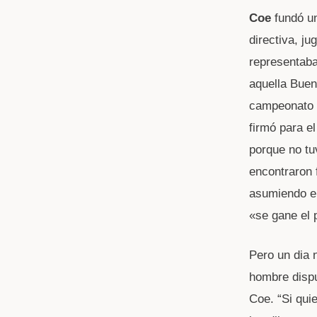
Coe
fundó un
directiva, j
representaba
aquella Buen
campeonato d
firmó para e
porque no tu
encontraron 
asumiendo el
«se gane el 
Pero un dia 
hombre dispu
Coe. “Si qui