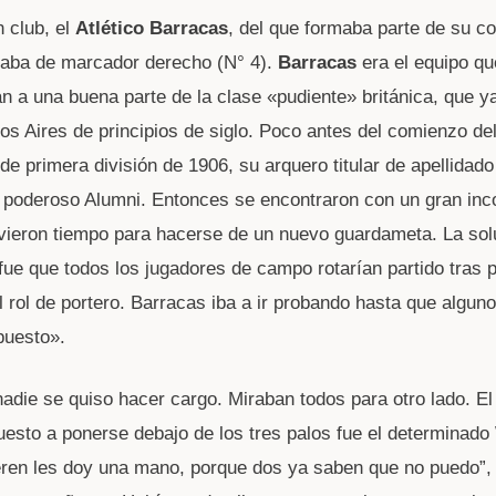
 club, el
Atlético Barracas
, del que formaba parte de su c
ugaba de marcador derecho (N° 4).
Barracas
era el equipo qu
n a una buena parte de la clase «pudiente» británica, que ya
os Aires de principios de siglo. Poco antes del comienzo de
e primera división de 1906, su arquero titular de apellidad
l poderoso Alumni. Entonces se encontraron con un gran inc
vieron tiempo para hacerse de un nuevo guardameta. La sol
fue que todos los jugadores de campo rotarían partido tras p
 rol de portero. Barracas iba a ir probando hasta que algun
puesto».
nadie se quiso hacer cargo. Miraban todos para otro lado. El
esto a ponerse debajo de los tres palos fue el determinado
eren les doy una mano, porque dos ya saben que no puedo”,