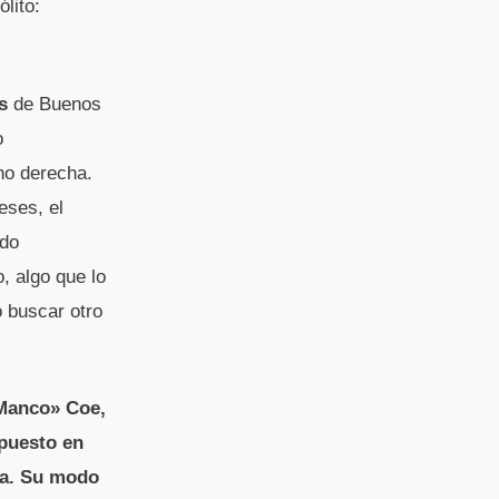
lito:
s
de Buenos
o
ano derecha.
eses, el
ido
o, algo que lo
o buscar otro
 Manco» Coe,
 puesto en
na. Su modo