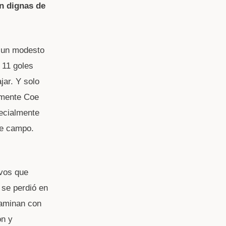
on dignas de
 un modesto
 11 goles
jar. Y solo
amente Coe
ecialmente
de campo.
ivos que
 se perdió en
taminan con
ón y