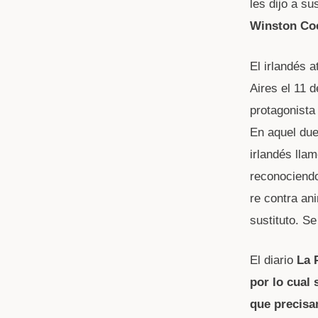
les dijo a s
Winston Coe
El irlandés 
Aires el 11 
protagonista
En aquel duel
irlandés llam
reconociendo 
re contra an
sustituto. S
El diario
La 
por lo cual
que precisa