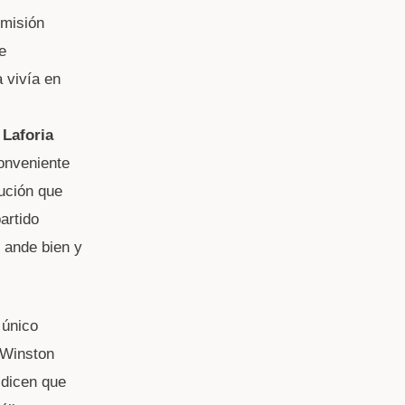
omisión
e
 vivía en
l
o
Laforia
onveniente
ución que
artido
o ande bien y
 único
 Winston
 dicen que