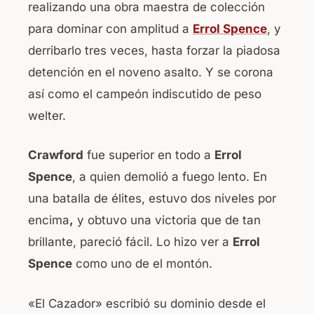
realizando una obra maestra de colección
b
A
para dominar con amplitud a
Errol Spence
, y
o
p
derribarlo tres veces, hasta forzar la piadosa
o
p
detención en el noveno asalto. Y se corona
k
así como el campeón indiscutido de peso
welter.
Crawford
fue superior en todo a
Errol
Spence
, a quien demolió a fuego lento. En
una batalla de élites, estuvo dos niveles por
encima
,
y obtuvo una victoria que de tan
brillante, pareció fácil. Lo hizo ver a
Errol
Spence
como uno de el montón.
«El Cazador» escribió su dominio desde el