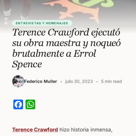
ENTREVISTAS Y HOMENAJES
Terence Crawford ejecutó
su obra maestra y noqueó
brutalmente a Errol
Spence
Federico Muller
julio 30, 2023
5 min read
F
W
a
h
c
at
Terence Crawford
hizo historia inmensa,
e
s