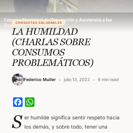
CONDUCTAS SALUDABLES
LA HUMILDAD
(CHARLAS SOBRE
CONSUMOS
PROBLEMÁTICOS)
Federico Muller
julio 13, 2022
6 min read
F
W
a
h
S
er humilde significa sentir respeto hacia
c
at
los demás, y sobre todo, tener una
e
s