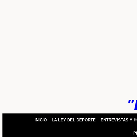
k
pp
"
INICIO
LA LEY DEL DEPORTE
ENTREVISTAS Y 
P