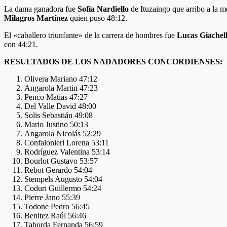
La dama ganadora fue
Sofía Nardiello
de Ituzaingo que arribo a la 
Milagros Martínez
quien puso 48:12.
El «caballero triunfante» de la carrera de hombres fue
Lucas Giachel
con 44:21.
RESULTADOS DE LOS NADADORES CONCORDIENSES:
Olivera Mariano 47:12
Angarola Martin 47:23
Penco Matías 47:27
Del Valle David 48:00
Solis Sebastián 49:08
Mario Justino 50:13
Angarola Nicolás 52:29
Confalonieri Lorena 53:11
Rodríguez Valentina 53:14
Bourlot Gustavo 53:57
Rebot Gerardo 54:04
Stempels Augusto 54:04
Coduri Guillermo 54:24
Pierre Jano 55:39
Todone Pedro 56:45
Benitez Raúl 56:46
Taborda Fernanda 56:59