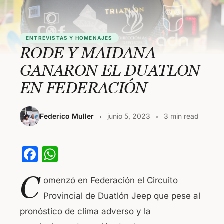
ENTREVISTAS Y HOMENAJES
RODE Y MAIDANA
GANARON EL DUATLON
EN FEDERACIÓN
Federico Muller
junio 5, 2023
3 min read
F
W
a
h
C
omenzó en Federación el Circuito
c
at
Provincial de Duatlón Jeep que pese al
e
s
pronóstico de clima adverso y la
b
A