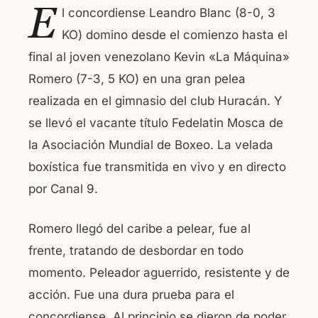
E
l concordiense Leandro Blanc (8-0, 3
c
at
KO) domino desde el comienzo hasta el
e
s
final al joven venezolano Kevin «La Máquina»
b
A
Romero (7-3, 5 KO) en una gran pelea
o
p
realizada en el gimnasio del club Huracán. Y
o
p
se llevó el vacante título Fedelatin Mosca de
k
la Asociación Mundial de Boxeo. La velada
boxística fue transmitida en vivo y en directo
por Canal 9.
Romero llegó del caribe a pelear, fue al
frente, tratando de desbordar en todo
momento. Peleador aguerrido, resistente y de
acción. Fue una dura prueba para el
concordiense. Al principio se dieron de poder