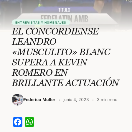
ENTREVISTAS Y HOMENAJES
EL CONCORDIENSE
LEANDRO
«MUSCULITO» BLANC
SUPERA A KEVIN
ROMERO EN
BRILLANTE ACTUACIÓN
Federico Muller
junio 4, 2023
3 min read
F
W
a
h