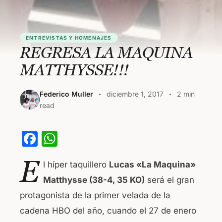
ENTREVISTAS Y HOMENAJES
REGRESA LA MAQUINA
MATTHYSSE!!!
Federico Muller
diciembre 1, 2017
2 min
read
F
W
a
h
E
l híper taquillero
Lucas «La Maquina»
c
at
Matthysse (38-4, 35 KO)
será el gran
e
s
protagonista de la primer velada de la
b
A
cadena HBO del año, cuando el 27 de enero
o
p