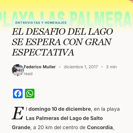
ENTREVISTAS Y HOMENAJES
EL DESAFIO DEL LAGO
SE ESPERA CON GRAN
ESPECTATIVA
Federico Muller
diciembre 1, 2017
3 min
read
F
W
a
h
E
l
domingo 10 de diciembre
, en la playa
c
at
Las Palmeras del Lago de Salto
e
s
Grande
, a 20 km del centro de
Concordia
,
b
A