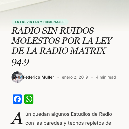
ENTREVISTAS Y HOMENAJES
RADIO SIN RUIDOS
MOLESTOS POR LA LEY
DE LA RADIO MATRIX
94.9
Federico Muller
enero 2, 2019
4 min read
F
W
a
h
A
ún quedan algunos Estudios de Radio
c
at
con las paredes y techos repletos de
e
s