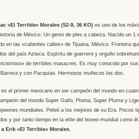
W
aac «El Terrible» Morales (52-9, 36 KO)
es uno de los máxi
t
historia de México. Un genio de pies a cabeza. Nacido un 1 
do en las «calientes calles» de Tijuana, México. Frontera qu
A
os del país Azteca. Espíritu de guerrero y orgullo sobrehu
victorioso» de terribles masacres. Es muy conocido por sus 
n Barrera y con Pacquiao. Hermosos muñecos los dos.
 es el primer mexicano en ser campeón del mundo en cuatr
Campeón del mundo Super Gallo, Pluma, Super Pluma y Lige
peones mundiales. Peleó a los mejores de su Era. Pocos ti
idos y por tanto tiempo en la elite del boxeo mundial como él
a Erik «El Terrible» Morales.