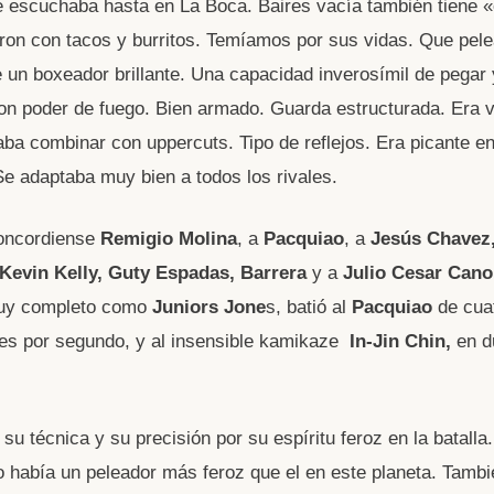
 escuchaba hasta en La Boca. Baires vacía también tiene 
aron con tacos y burritos. Temíamos por sus vidas. Que pel
 un boxeador brillante. Una capacidad inverosímil de pegar y
on poder de fuego. Bien armado. Guarda estructurada. Era v
aba combinar con uppercuts. Tipo de reflejos. Era picante en
 Se adaptaba muy bien a todos los rivales.
concordiense
Remigio Molina
, a
Pacquiao
, a
Jesús Chavez
Kevin Kelly, Guty Espadas,
Barrera
y a
Julio Cesar Cano
muy completo como
Juniors Jone
s, batió al
Pacquiao
de cuat
es por segundo, y al insensible kamikaze
In-Jin Chin,
en d
su técnica y su precisión por su espíritu feroz en la batalla
 había un peleador más feroz que el en este planeta. Tambi