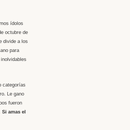
mos ídolos
de octubre de
e divide a los
mano para
inolvidables
o categorías
ro. Le gano
pos fueron
.
Si amas el