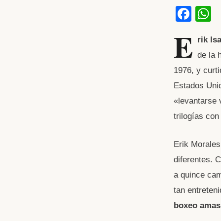
F
a
h
E
rik Is
c
a
de la 
e
s
1976, y curti
b
Estados Unid
o
p
«levantarse 
o
p
trilogías co
k
Erik Morales
diferentes. 
a quince cam
tan entreten
boxeo amas 