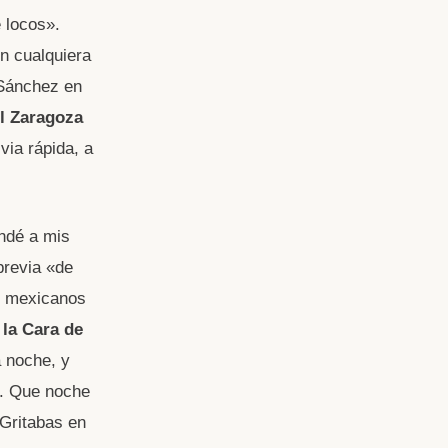
e locos».
n cualquiera
 Sánchez en
l Zaragoza
via rápida, a
ndé a mis
previa «de
os mexicanos
 la Cara de
a noche, y
a. Que noche
 Gritabas en