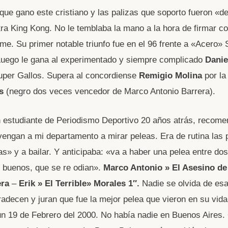
 que gano este cristiano y las palizas que soporto fueron «d
ra King Kong. No le temblaba la mano a la hora de firmar co
ime. Su primer notable triunfo fue en el 96 frente a «Acero»
Luego le gana al experimentado y siempre complicado
Danie
uper Gallos. Supera al concordiense
Remigio Molina
por la 
s
(negro dos veces vencedor de Marco Antonio Barrera).
 estudiante de Periodismo Deportivo 20 años atrás, recome
engan a mi departamento a mirar peleas. Era de rutina las 
as» y a bailar. Y anticipaba: «va a haber una pelea entre d
 buenos, que se re odian».
Marco Antonio » El Asesino de
era
–
Erik » El Terrible» Morales
1″.
Nadie se olvida de es
adecen y juran que fue la mejor pelea que vieron en su vid
un 19 de Febrero del 2000. No había nadie en Buenos Aires.