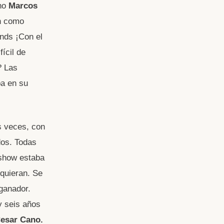
ino
Marcos
on como
unds ¡Con el
ícil de
? Las
ba en su
 veces, con
dos. Todas
 show estaba
 quieran. Se
 ganador.
y seis años
esar Cano.