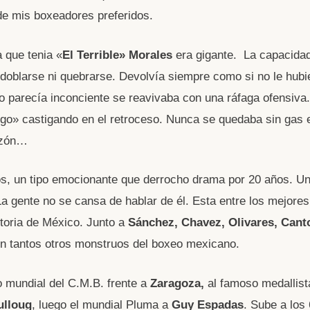
de mis boxeadores preferidos.
a que tenia «
El Terrible» Morales
era gigante. La capacidad
 doblarse ni quebrarse. Devolvía siempre como si no le hubi
 parecía inconciente se reavivaba con una ráfaga ofensiva.
go» castigando en el retroceso. Nunca se quedaba sin gas e
azón…
, un tipo emocionante que derrocho drama por 20 años. Un
 La gente no se cansa de hablar de él. Esta entre los mejor
storia de México. Junto a
Sánchez, Chavez, Olivares,
Cant
n tantos otros monstruos del boxeo mexicano.
lo mundial del C.M.B. frente a
Zaragoza,
al famoso medallist
lloug
, luego el mundial Pluma a
Guy Espadas
. Sube a los 