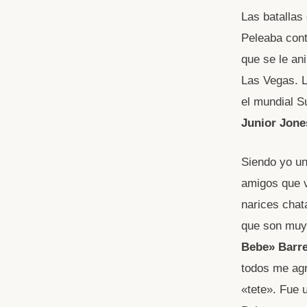
Las batallas
Peleaba cont
que se le an
Las Vegas. 
el mundial S
Junior Jone
Siendo yo un
amigos que v
narices chat
que son muy
Bebe» Barr
todos me agr
«tete». Fue 