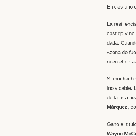
Erik es uno 
La resilienci
castigo y no
dada. Cuando
«zona de fue
ni en el cor
Si muchachos
inolvidable.
de la rica hi
Márquez,
co
Gano el titu
Wayne McCu