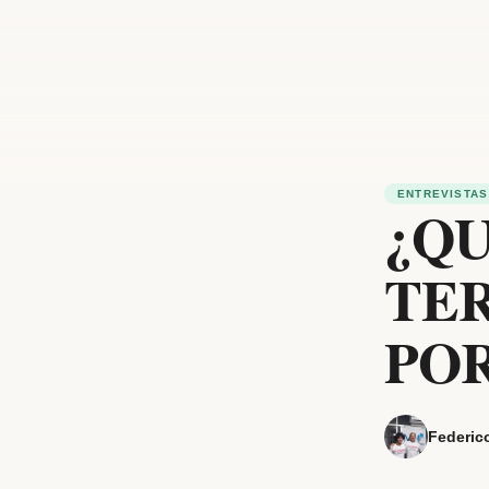
ENTREVISTAS
¿QU
TE
POR
Federic