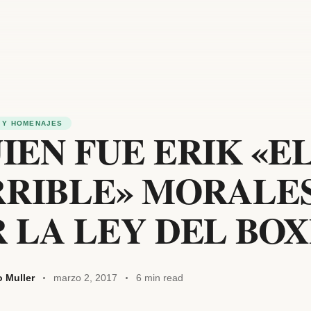
 Y HOMENAJES
IEN FUE ERIK «E
RRIBLE» MORALE
 LA LEY DEL BO
o Muller
marzo 2, 2017
6 min read