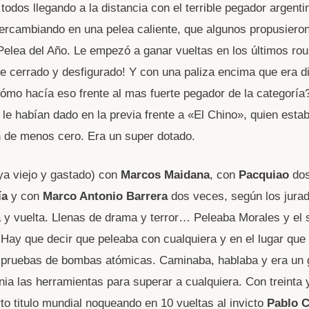
todos llegando a la distancia con el terrible pegador argent
ercambiando en una pelea caliente, que algunos propusier
Pelea del Año. Le empezó a ganar vueltas en los últimos ro
te cerrado y desfigurado! Y con una paliza encima que era dif
Cómo hacía eso frente al mas fuerte pegador de la categoría
le habían dado en la previa frente a «El Chino», quien esta
 de menos cero. Era un super dotado.
ya viejo y gastado) con
Marcos Maidana
, con
Pacquiao
dos
ía
y con
Marco Antonio Barrera
dos veces, según los jura
a y vuelta. Llenas de drama y terror… Peleaba Morales y el
 Hay que decir que peleaba con cualquiera y en el lugar que
a pruebas de bombas atómicas. Caminaba, hablaba y era un
nia las herramientas para superar a cualquiera. Con treinta 
to titulo mundial noqueando en 10 vueltas al invicto
Pablo C