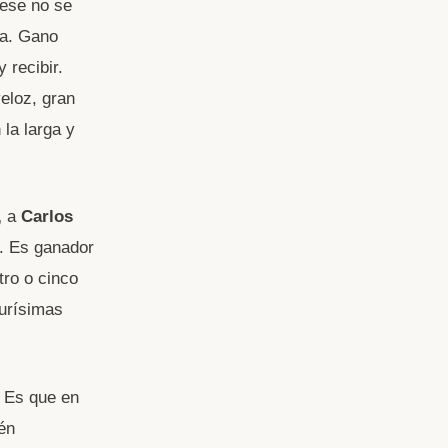
«ese no se
ea. Gano
 recibir.
eloz, gran
 la larga y
,
a
Carlos
. Es ganador
ro o cinco
urísimas
. Es que en
én