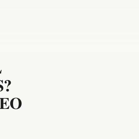
L
S?
XEO