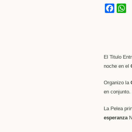
F
a
h
c
a
e
s
b
o
p
El Titulo En
o
p
noche en el
k
Organizo la
en conjunto.
La Pelea prin
esperanza
N