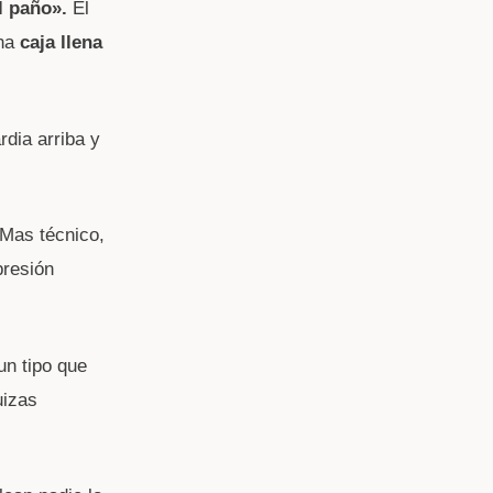
l paño».
El
una
caja llena
rdia arriba y
 Mas técnico,
presión
un tipo que
uizas