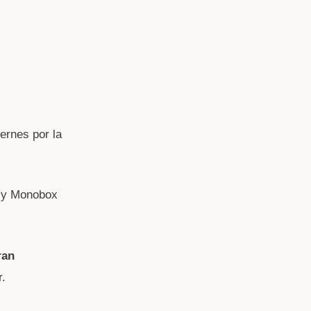
ernes por la
 y Monobox
ran
r.