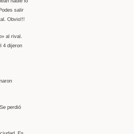
ean nadie lo
Podes salir
al. Obvio!!!
 al rival.
 4 dijeron
naron
Se perdió
 ciudad. Es