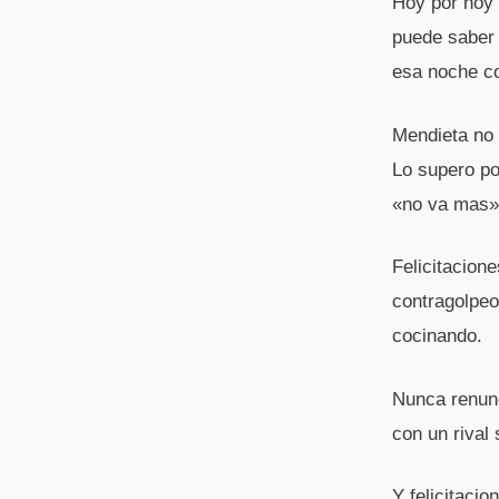
Hoy por hoy 
puede saber 
esa noche co
Mendieta no 
Lo supero po
«no va mas»
Felicitacione
contragolpe
cocinando.
Nunca renunc
con un rival 
Y felicitaci