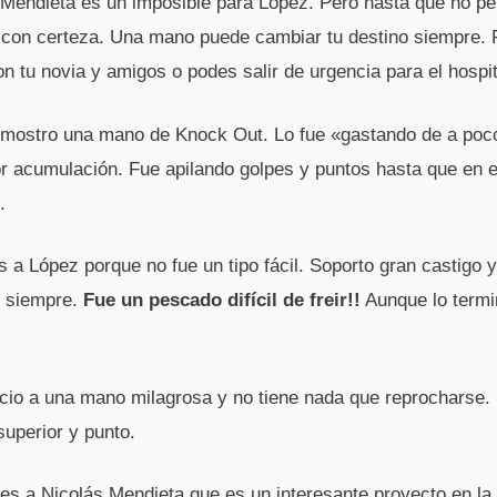
Mendieta es un imposible para Lopez. Pero hasta que no pel
con certeza. Una mano puede cambiar tu destino siempre. 
n tu novia y amigos o podes salir de urgencia para el hospit
mostro una mano de Knock Out. Lo fue «gastando de a poco»
r acumulación. Fue apilando golpes y puntos hasta que en el
.
s a López porque no fue un tipo fácil. Soporto gran castigo y
o siempre.
Fue un pescado difícil de freir!!
Aunque lo termi
io a una mano milagrosa y no tiene nada que reprocharse. 
superior y punto.
ones a Nicolás Mendieta que es un interesante proyecto en la