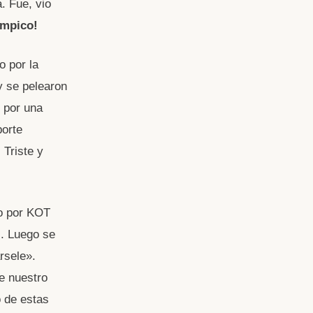
. Fue, vio
ímpico!
o por la
y se pelearon
o por una
porte
 Triste y
do por KOT
l. Luego se
rsele».
e nuestro
o de estas