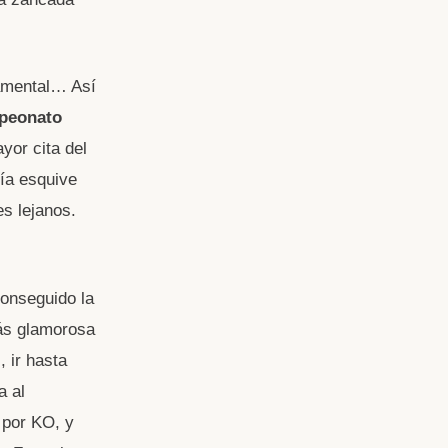
ramental… Así
peonato
yor cita del
nía esquive
s lejanos.
conseguido la
ás glamorosa
, ir hasta
a al
por KO, y