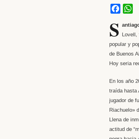
F
a
h
S
antiag
c
a
Lovell,
e
s
popular y po
b
de Buenos Ai
o
p
Hoy seria re
o
p
k
En los año 2
traída hasta
jugador de f
Riachuelo» d
Llena de inm
actitud de “
negra hacia 