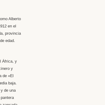
como Alberto
1912 en el
da, provincia
 de edad.
 África, y
cinero y
a de «El
edia baja.
 y de una
 pantera
na zancada