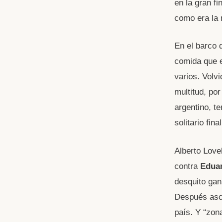
en la gran fi
como era la
En el barco 
comida que e
varios. Volvi
multitud, por
argentino, t
solitario fin
Alberto Love
contra
Edua
desquito gan
Después asci
país. Y “zon