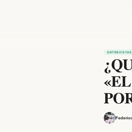
ENTREVISTAS
¿QU
«EL
POR
Federic