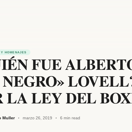
 Y HOMENAJES
IÉN FUE ALBERT
 NEGRO» LOVELL
 LA LEY DEL BO
o Muller
marzo 26, 2019
6 min read