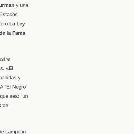
urman
y una
 Estados
Pero
La Ley
de la Fama
lustre
s.
«El
habidas y
 A “El Negro”
 que sea: “un
k
de
o de campeón