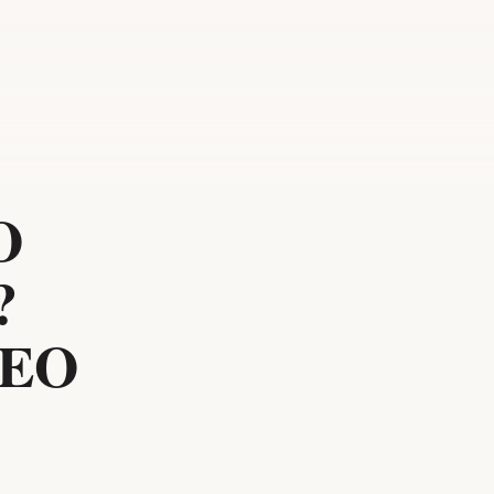
O
?
XEO