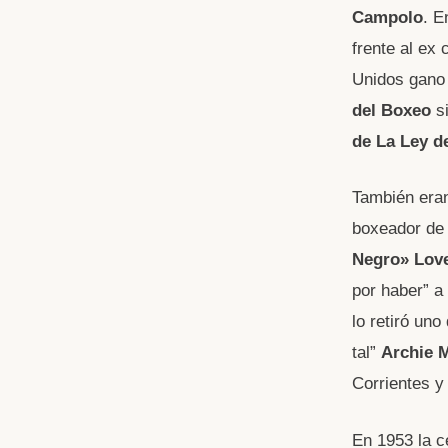
Campolo
. E
frente al e
Unidos gano 
del Boxeo
s
de La Ley d
También era
boxeador de 
Negro» Love
por haber” a
lo retiró un
tal”
Archie 
Corrientes y
En 1953 la c