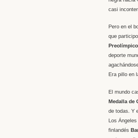
casi inconte
Pero en el b
que particip
Preolímpico
deporte mund
agachándose 
Era pillo en 
El mundo cas
Medalla de 
de todas. Y 
Los Ángeles 
finlandés
Ba