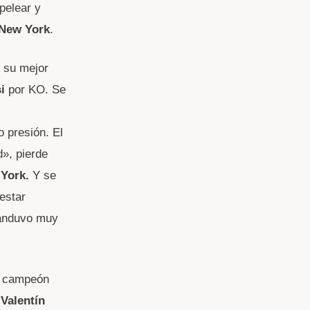
pelear y
 New York
.
 su mejor
i
por KO. Se
o presión. El
d», pierde
York.
Y se
 estar
 anduvo muy
a campeón
a
Valentín