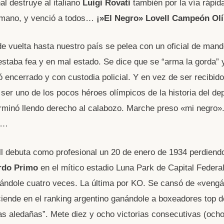
nal destruye al italiano
Luigi Rovati
también por la vía rápida
 mano, y venció a todos…
¡»El Negro» Lovell Campeón Ol
de vuelta hasta nuestro país se pelea con un oficial de mand
staba fea y en mal estado. Se dice que se “arma la gorda” 
ó encerrado y con custodia policial. Y en vez de ser recibid
 ser uno de los pocos héroes olímpicos de la historia del de
erminó llendo derecho al calabozo. Marche preso «mi negro».
al…
ll debuta como profesional un 20 de enero de 1934 perdien
rdo Primo
en el mítico estadio Luna Park de Capital Federa
ándole cuatro veces. La última por KO. Se cansó de «vengá
ende en el ranking argentino ganándole a boxeadores top d
as aledañas”. Mete diez y ocho victorias consecutivas (och