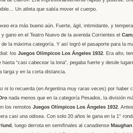
nible… Un atleta que sabía mover el cuerpo.
oxeo era más bueno aún. Fuerte, ágil, intimidante, y tempe
o y gano en el Teatro Nuevo de la avenida Corrientes el
Cam
de la máxima categoría. Y así logró el pasaporte para la ma
ial: los
Juegos Olímpicos Los Ángeles 1932
. Era alto, te
hasta “casi cabecear la lona”, pegaba fuerte y desde lugare
la larga y en la corta distancia.
i ni lo recuerda (en Argentina muy raras veces) por haber 
Oro
nada menos que en la categoría Pesados, la división m
en los remotos
Juegos Olímpicos Los Ángeles 1932
. Antes
era casi una odisea. Con solo 20 años le gana en la 1° rond
rlund
, luego derrota en semifinales al canadiense
Maughan