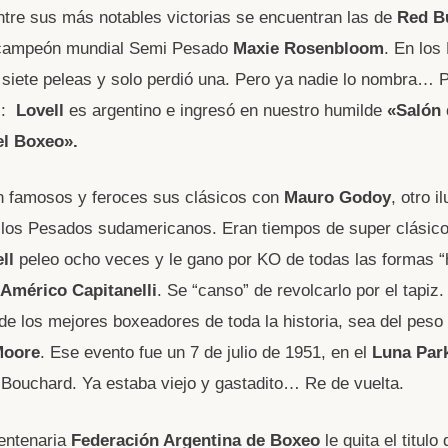
ntre sus más notables victorias se encuentran las de
Red B
x campeón mundial Semi Pesado
Maxie Rosenbloom
. En los
siete peleas y solo perdió una. Pero ya nadie lo nombra… 
i:
Lovell
es argentino e ingresó en nuestro humilde
«Salón 
el Boxeo».
n famosos y feroces sus clásicos con
Mauro Godoy
, otro i
los Pesados sudamericanos. Eran tiempos de super clásico
ll
peleo ocho veces y le gano por KO de todas las formas “
Américo Capitanelli
. Se “canso” de revolcarlo por el tapiz.
o de los mejores boxeadores de toda la historia, sea del peso
Moore
. Ese evento fue un 7 de julio de 1951, en el
Luna Par
 Bouchard. Ya estaba viejo y gastadito… Re de vuelta.
entenaria
Federación Argentina de Boxeo
le quita el titul