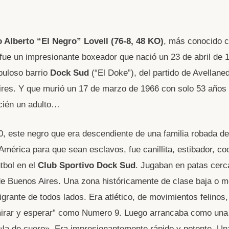
W
o Alberto “El Negro” Lovell (76-8, 48 KO)
, más conocido 
t
 fue un impresionante boxeador que nació un 23 de abril de 
puloso barrio
Dock Sud
(“El Doke”), del partido de Avellane
A
res. Y que murió un 17 de marzo de 1966 con solo 53 años
cién un adulto…
0, este negro que era descendiente de una familia robada del
 América para que sean esclavos, fue canillita, estibador, co
utbol en el
Club Sportivo Dock Sud
. Jugaban en patas cerc
e Buenos Aires. Una zona históricamente de clase baja o m
igrante de todos lados. Era atlético, de movimientos felinos,
mirar y esperar” como Numero 9. Luego arrancaba como una
«la de cuero». Era impresionantemente rápido y potente. U