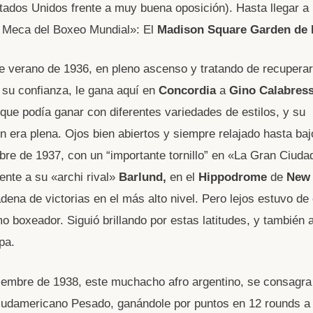
tados Unidos frente a muy buena oposición). Hasta llegar a 
a Meca del Boxeo Mundial»: El
Madison Square Garden de
 verano de 1936, en pleno ascenso y tratando de recuperar
 su confianza, le gana aquí en
Concordia
a
Gino Calabress
 que podía ganar con diferentes variedades de estilos, y su
n era plena. Ojos bien abiertos y siempre relajado hasta baj
bre de 1937, con un “importante tornillo” en «La Gran Ciuda
ente a su «archi rival»
Barlund,
en el
Hippodrome
de
New 
adena de victorias en el más alto nivel. Pero lejos estuvo de
 boxeador. Siguió brillando por estas latitudes, y también
pa.
iembre de 1938, este muchacho afro argentino, se consagr
 sudamericano Pesado, ganándole por puntos en 12 rounds 