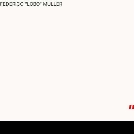
FEDERICO "LOBO" MULLER
ook
App
Menú