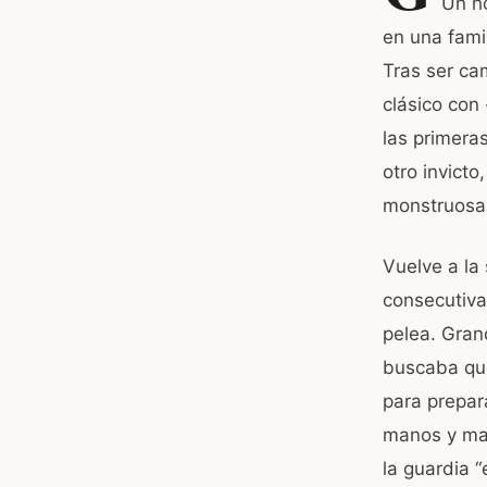
Un ho
e
s
en una fami
b
Tras ser ca
o
p
clásico con
o
p
las primera
k
otro invict
monstruosa. 
Vuelve a la 
consecutiva
pelea. Gran
buscaba que
para prepar
manos y mal
la guardia 