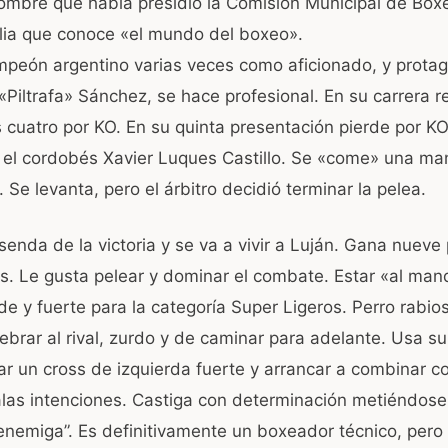
mbre que había presidio la Comisión Municipal de Boxe
lia que conoce «el mundo del boxeo».
A
mpeón argentino varias veces como aficionado, y protag
 «Piltrafa» Sánchez, se hace profesional. En su carrera 
s cuatro por KO. En su quinta presentación pierde por KO
o, el cordobés Xavier Luques Castillo. Se «come» una ma
Se levanta, pero el árbitro decidió terminar la pelea.
senda de la victoria y se va a vivir a Luján. Gana nueve
s. Le gusta pelear y dominar el combate. Estar «al man
de y fuerte para la categoría Super Ligeros. Perro rabio
brar al rival, zurdo y de caminar para adelante. Usa su
ar un cross de izquierda fuerte y arrancar a combinar 
as intenciones. Castiga con determinación metiéndose
“enemiga”. Es definitivamente un boxeador técnico, pero