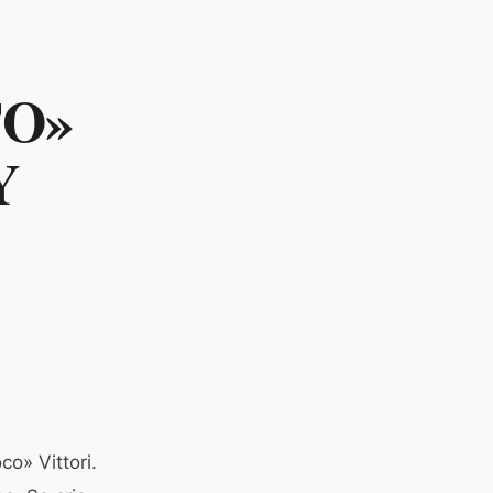
TO»
Y
co» Vittori.