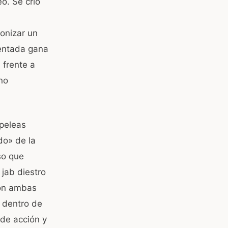
o. Se crio
onizar un
rentada gana
 frente a
no
 peleas
do» de la
so que
 jab diestro
con ambas
 dentro de
 de acción y