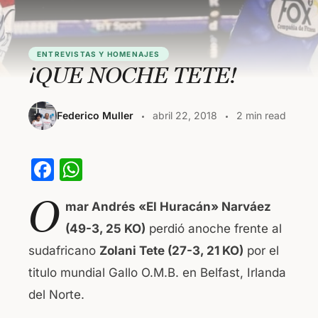
ENTREVISTAS Y HOMENAJES
¡QUE NOCHE TETE!
Federico Muller
abril 22, 2018
2 min read
F
W
a
h
O
mar Andrés «El Huracán» Narváez
c
at
(49-3, 25 KO)
perdió anoche frente al
e
s
sudafricano
Zolani Tete (27-3, 21 KO)
por el
b
A
titulo mundial Gallo O.M.B. en Belfast, Irlanda
o
p
del Norte.
o
p