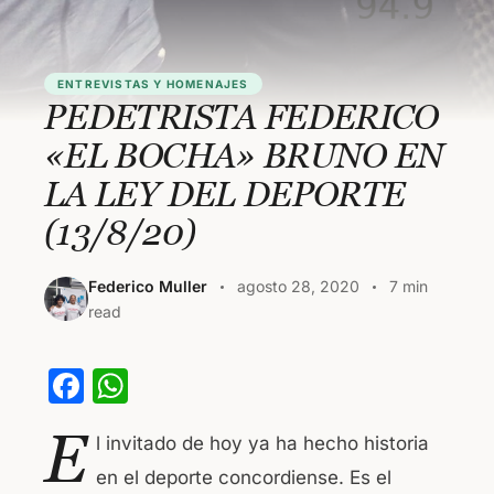
ENTREVISTAS Y HOMENAJES
PEDETRISTA FEDERICO
«EL BOCHA» BRUNO EN
LA LEY DEL DEPORTE
(13/8/20)
Federico Muller
agosto 28, 2020
7 min
read
F
W
a
h
E
l invitado de hoy ya ha hecho historia
c
at
en el deporte concordiense. Es el
e
s