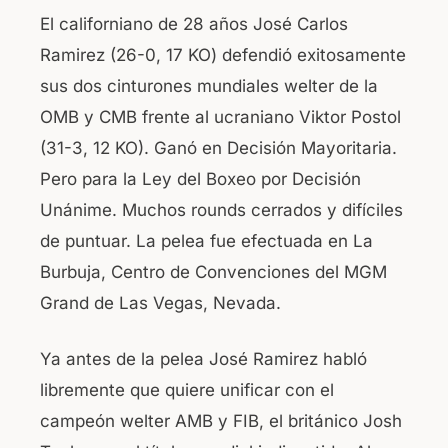
a
h
El californiano de 28 años José Carlos
c
at
Ramirez (26-0, 17 KO) defendió exitosamente
e
s
sus dos cinturones mundiales welter de la
b
A
OMB y CMB frente al ucraniano Viktor Postol
o
p
(31-3, 12 KO). Ganó en Decisión Mayoritaria.
o
p
Pero para la Ley del Boxeo por Decisión
k
Unánime. Muchos rounds cerrados y difíciles
de puntuar. La pelea fue efectuada en La
Burbuja, Centro de Convenciones del MGM
Grand de Las Vegas, Nevada.
Ya antes de la pelea José Ramirez habló
libremente que quiere unificar con el
campeón welter AMB y FIB, el británico Josh