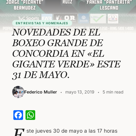
ENTREVISTAS Y HOMENAJES
NOVEDADES DE EL
BOXEO GRANDE DE
CONCORDIA EN «EL
GIGANTE VERDE» ESTE
31 DE MAYO.
Federico Muller
mayo 13, 2019
5 min read
F
W
a
h
E
ste jueves 30 de mayo a las 17 horas
c
at