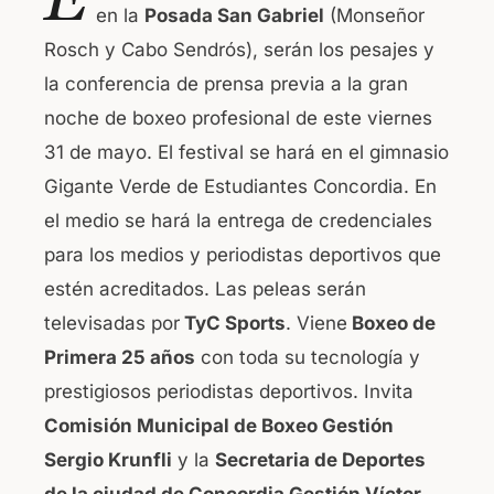
en la
Posada San Gabriel
(Monseñor
e
s
Rosch y Cabo Sendrós), serán los pesajes y
b
A
la conferencia de prensa previa a la gran
o
p
noche de boxeo profesional de este viernes
o
p
31 de mayo. El festival se hará en el gimnasio
k
Gigante Verde de Estudiantes Concordia. En
el medio se hará la entrega de credenciales
para los medios y periodistas deportivos que
estén acreditados. Las peleas serán
televisadas por
TyC Sports
. Viene
Boxeo de
Primera 25 años
con toda su tecnología y
prestigiosos periodistas deportivos. Invita
Comisión Municipal de Boxeo Gestión
Sergio Krunfli
y la
Secretaria de Deportes
de la ciudad de Concordia Gestión Víctor