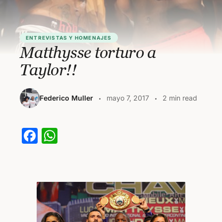
ENTREVISTAS Y HOMENAJES
Matthysse torturo a
Taylor!!
Federico Muller
mayo 7, 2017
2 min read
F
W
a
h
c
at
e
s
b
A
o
p