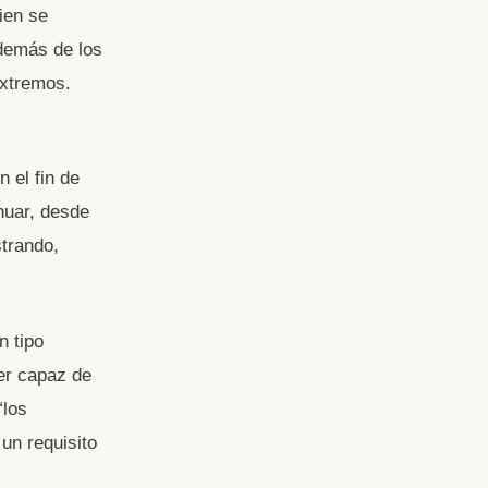
ien se
además de los
extremos.
 el fin de
nuar, desde
trando,
n tipo
ser capaz de
“los
un requisito