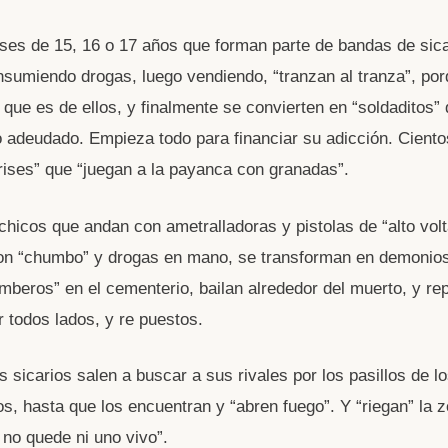
ses de 15, 16 o 17 años que forman parte de bandas de sica
sumiendo drogas, luego vendiendo, “tranzan al tranza”, por
que es de ellos, y finalmente se convierten en “soldaditos” 
o adeudado. Empieza todo para financiar su adicción. Ciento
rises” que “juegan a la payanca con granadas”.
hicos que andan con ametralladoras y pistolas de “alto volt
on “chumbo” y drogas en mano, se transforman en demonios
umberos” en el cementerio, bailan alrededor del muerto, y re
r todos lados, y re puestos.
 sicarios salen a buscar a sus rivales por los pasillos de lo
s, hasta que los encuentran y “abren fuego”. Y “riegan” la 
 no quede ni uno vivo”.