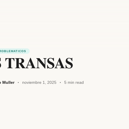
ROBLEMATICOS
 TRANSAS
o Muller
noviembre 1, 2025
5 min read
W
t