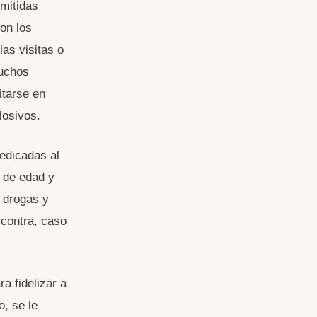
smitidas
on los
as visitas o
Muchos
itarse en
losivos.
dedicadas al
 de edad y
e drogas y
 contra, caso
a fidelizar a
o, se le