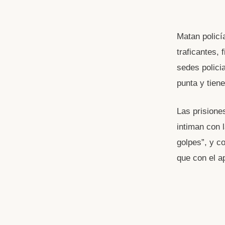
Matan policí
traficantes, 
sedes polici
punta y tiene
Las prisione
intiman con 
golpes”, y c
que con el a