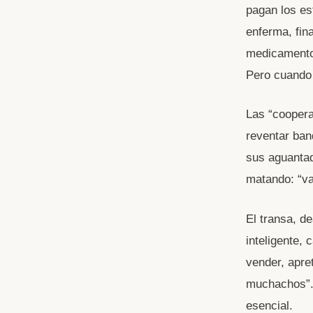
pagan los es
enferma, fin
medicamentos
Pero cuando 
Las “coopera
reventar ban
sus aguantad
matando: “v
El transa, d
inteligente, 
vender, apret
muchachos”. 
esencial.