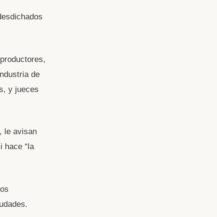
 desdichados
.
 productores,
industria de
s, y jueces
, le avisan
i hace “la
los
iudades.