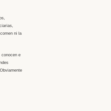
os,
ciarias,
 comen ni la
n, conocen e
andes
. Obviamente