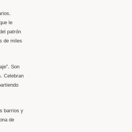
rios.
que le
del patrón
s de miles
aje”. Son
. Celebran
partiendo
s barrios y
zona de