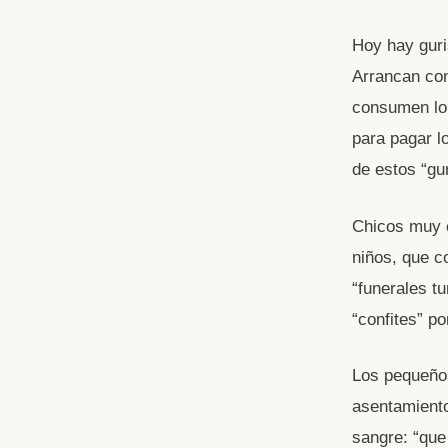
Hoy hay guri
Arrancan con
consumen lo 
para pagar l
de estos “gu
Chicos muy c
niños, que c
“funerales t
“confites” po
Los pequeños
asentamiento
sangre: “que