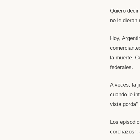
e
s
b
Quiero decir
no le dieran
o
p
o
p
Hoy, Argenti
k
comerciantes
la muerte. C
federales.
A veces, la j
cuando le int
vista gorda”
Los episodio
corchazos”, 