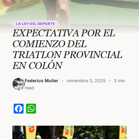
LA LEY DEL DEPORTE
EXPECTATIVA POR EL
COMIENZO DEL
TRIATLON PROVINCIAL
EN COLÓN
Federico Muller
noviembre 3, 2025
3 min
read
F
W
a
h
c
at
e
s