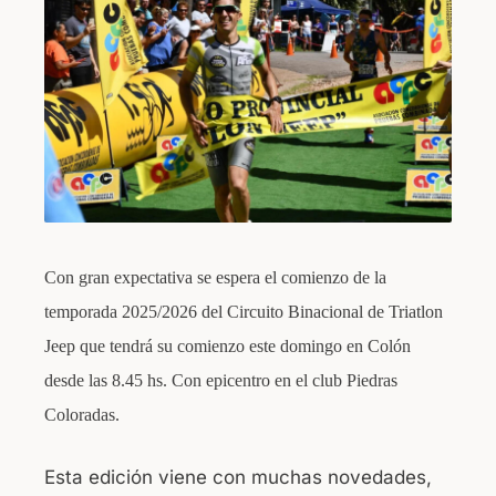
b
A
o
p
o
p
k
Con gran expectativa se espera el comienzo de la
temporada 2025/2026 del Circuito Binacional de Triatlon
Jeep que tendrá su comienzo este domingo en Colón
desde las 8.45 hs. Con epicentro en el club Piedras
Coloradas.
Esta edición viene con muchas novedades,