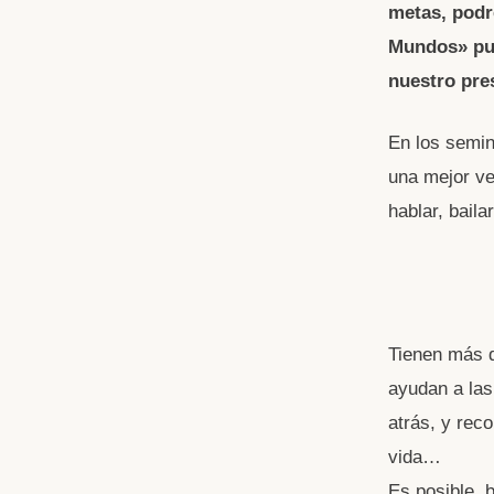
metas, podr
Mundos» pue
nuestro pre
En los semin
una mejor ver
hablar, bail
Tienen más d
ayudan a las
atrás, y rec
vida…
Es posible, 