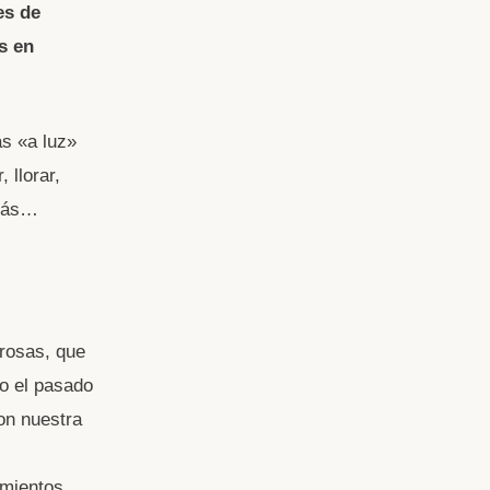
es de
s en
s «a luz»
 llorar,
 más…
rosas, que
o el pasado
on nuestra
imientos,