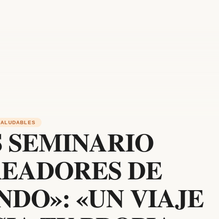
SALUDABLES
 SEMINARIO
READORES DE
DO»: «UN VIAJE