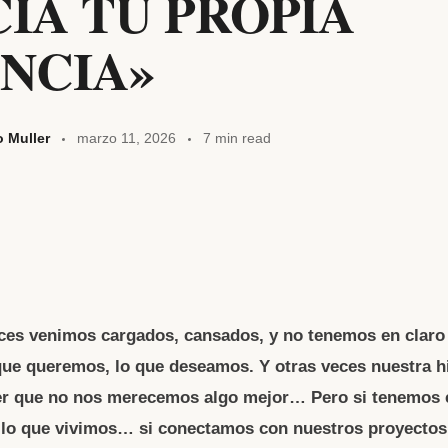
IA TU PROPIA
NCIA»
o Muller
marzo 11, 2026
7 min read
W
t
A
es venimos cargados, cansados, y no tenemos en claro
 que queremos, lo que deseamos. Y otras veces nuestra h
eer que no nos merecemos algo mejor… Pero si tenemos e
lo que vivimos… si conectamos con nuestros proyectos,