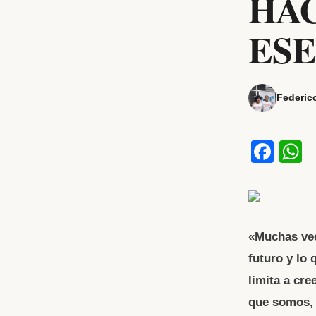
HAC
ESE
Federic
F
a
h
c
a
e
s
b
«Muchas vec
futuro y lo
o
p
limita a cr
o
p
que somos, 
k