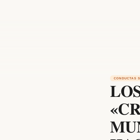
CONDUCTAS 
LOS
«C
MUN