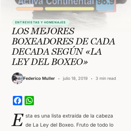
ENTREVISTAS Y HOMENAJES
LOS MEJORES
BOXEADORES DE CADA
DECADA SEGÚN «LA
LEY DEL BOXEO»
Federico Muller
julio 18, 2019
3 min read
F
W
a
h
E
sta es una lista extraída de la cabeza
c
at
de La Ley del Boxeo. Fruto de todo lo
e
s