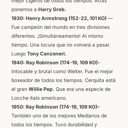
mejor Ligeros de todos los tiempos. Atrás
ponemos a
Harry Greb.
1930: Henry Armstrong (152-22, 101 KO)
—
Fue campeón del mundo en tres divisiones
diferentes. ¡Simultáneamente! Al mismo
tiempo. Una locura que no volverá a pasar.
Luego
Tony Canzoneri.
1940: Ray Robinson
(174-19, 109 KO)
–
Intocable y brutal como Welter. Fue el mejor
boxeador de todos los tiempos. Cerquita está
el gran
Willie Pep.
Que era una especie de
Locche ítalo americano.
1950: Ray Robinson
(174-19, 109 KO)–
También uno de los mejores Medianos de
todos los tiempos. Tuvo durabilidad y