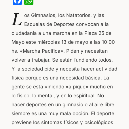
F
W
a
h
L
os Gimnasios, los Natatorios, y las
c
at
Escuelas de Deportes convocan a la
e
s
ciudadanía a una marcha en la Plaza 25 de
b
A
Mayo este miércoles 13 de mayo a las 10:00
o
p
hs. «Marcha Pacífica». Piden y necesitan
o
p
volver a trabajar. Se están fundiendo todos.
k
Y la sociedad pide y necesita hacer actividad
física porque es una necesidad básica. La
gente se esta viniendo «a pique» mucho en
lo físico, lo mental, y en lo espiritual. No
hacer deportes en un gimnasio o al aire libre
siempre es una muy mala opción. El deporte
previene los síntomas físicos y psicológicos