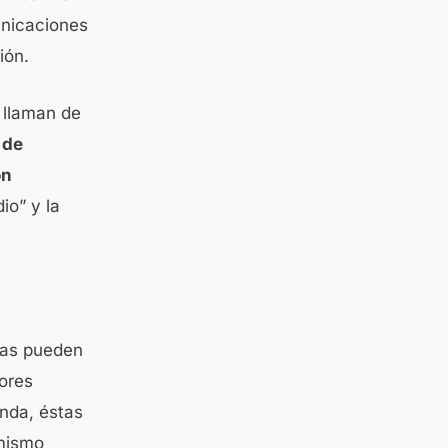
unicaciones
ión.
e llaman de
 de
ón
io” y la
icas pueden
iores
onda, éstas
 mismo