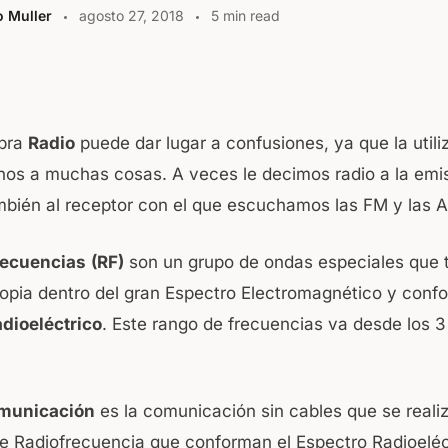
o Muller
agosto 27, 2018
5 min read
W
abra
Radio
puede dar lugar a confusiones, ya que la util
t
rnos a muchas cosas. A veces le decimos radio a la emi
mbién al receptor con el que escuchamos las FM y las 
A
recuencias
(RF)
son un grupo de ondas especiales que 
ropia dentro del gran Espectro Electromagnético y conf
dioeléctrico
. Este rango de frecuencias va desde los 3
municación
es la comunicación sin cables que se reali
e Radiofrecuencia que conforman el Espectro Radioeléc