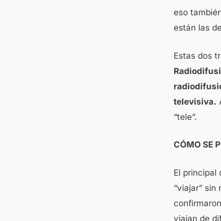
eso tambié
están las de
Estas dos t
Radiodifus
radiodifusi
televisiva.
A
“tele”.
CÓMO SE P
El principa
“viajar” sin
confirmaron
viajan de d