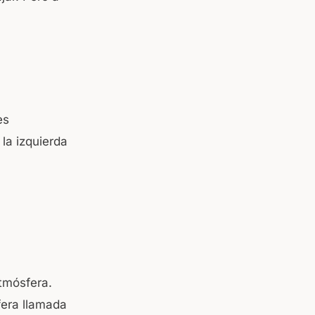
es
la izquierda
atmósfera.
era llamada