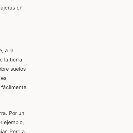
iajeras en
, a la
e la tierra
obre suelos
 es
fácilmente
ra. Por un
r ejemplo,
jar. Pero a