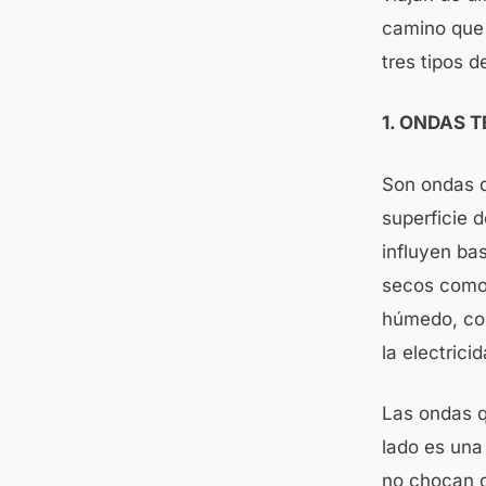
camino que 
tres tipos 
1. ONDAS T
Son ondas q
superficie de
influyen ba
secos como 
húmedo, co
la electricid
Las ondas q
lado es una
no chocan c