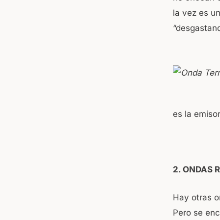
la vez es u
“desgastand
es la emisor
2. ONDAS 
Hay otras o
Pero se en