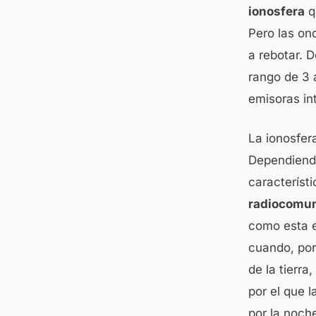
ionosfera
q
Pero las on
a rebotar. 
rango de 3
emisoras in
La ionosfer
Dependiendo
característ
radiocomun
como esta e
cuando, por
de la tierra
por el que 
por la noche