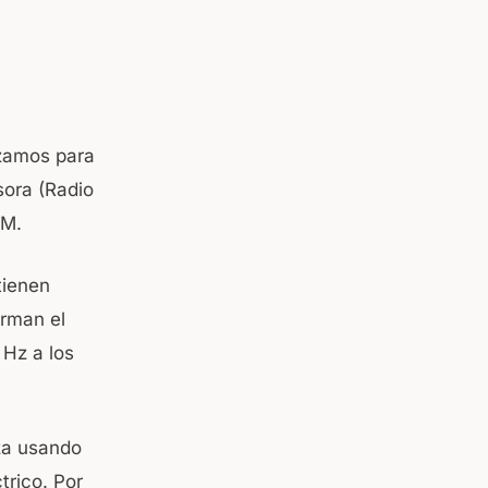
izamos para
sora (Radio
AM.
tienen
orman el
 Hz a los
za usando
trico. Por