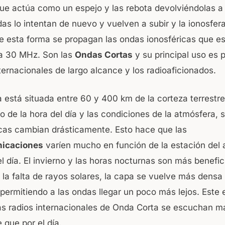
ue actúa como un espejo y las rebota devolviéndolas a l
das lo intentan de nuevo y vuelven a subir y la ionosfer
De esta forma se propagan las ondas ionosféricas que es
 a 30 MHz. Son las
Ondas Cortas
y su principal uso es p
ternacionales de largo alcance y los radioaficionados.
a está situada entre 60 y 400 km de la corteza terrestre
 de la hora del día y las condiciones de la atmósfera, 
icas cambian drásticamente. Esto hace que las
icaciones
varíen mucho en función de la estación del 
l día. El invierno y las horas nocturnas son más benefi
 la falta de rayos solares, la capa se vuelve más densa 
, permitiendo a las ondas llegar un poco más lejos. Este 
las radios internacionales de Onda Corta se escuchan m
 que por el día.