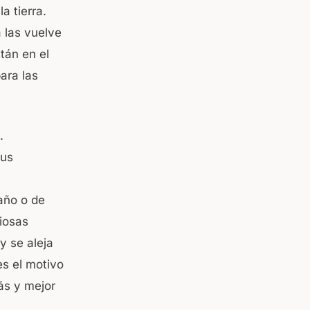
a tierra.
a las vuelve
tán en el
ara las
.
sus
año o de
ciosas
y se aleja
es el motivo
ás y mejor