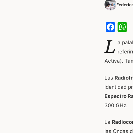
Federic
F
a
h
L
a pal
c
a
referi
e
s
Activa). Ta
b
o
p
Las
Radiof
o
p
identidad p
k
Espectro Ra
300 GHz.
La
Radioco
las Ondas d