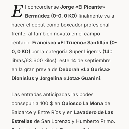
a
h
E
l concordiense
Jorge «El Picante»
c
at
Bermúdez (0-0, 0 KO)
finalmente va a
e
s
hacer el debut como boxeador profesional
b
A
frente, al también novato en el campo
o
p
rentado,
Francisco «El Trueno» Santillán (0-
o
p
0, 0 KO)
por la categoría Super Ligeros (140
k
libras/63.600 kilos), este 14 de septiembre
en la gran previa de
Deborah «La Gurisa»
Dionisius y Jorgelina «Jota» Guanini
.
Las entradas anticipadas las podes
conseguir a 100 $ en
Quiosco La Mona
de
Balcarce y Entre Ríos y en
Lavadero de Las
Estrellas
de San Lorenzo y Humberto Primo.