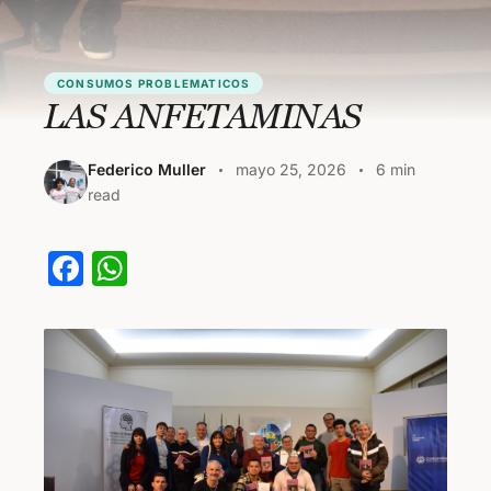
CONSUMOS PROBLEMATICOS
LAS ANFETAMINAS
Federico Muller
mayo 25, 2026
6 min
read
F
W
a
h
c
at
e
s
b
A
o
p
o
p