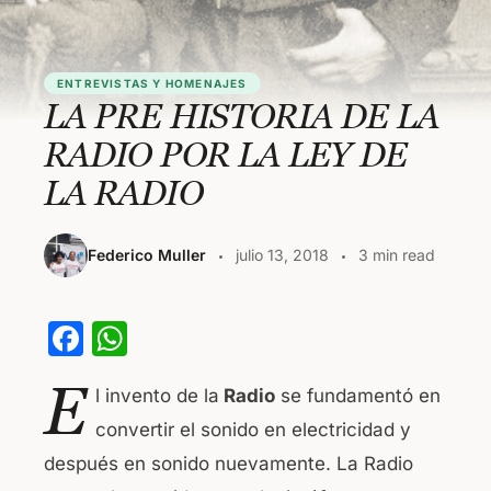
ENTREVISTAS Y HOMENAJES
LA PRE HISTORIA DE LA
RADIO POR LA LEY DE
LA RADIO
Federico Muller
julio 13, 2018
3 min read
F
W
a
h
E
l invento de la
Radio
se fundamentó en
c
at
convertir el sonido en electricidad y
e
s
después en sonido nuevamente. La Radio
b
A