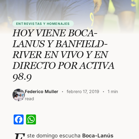
ENTREVISTAS Y HOMENAJES
HOY VIENE BOCA-
LANUS Y BANFIELD-
RIVER EN VIVO Y EN
DIRECTO POR ACTIVA
98.9
Federico Muller
febrero 17, 2019
1 min
read
F
W
a
h
ste domingo escucha
Boca-Lanús