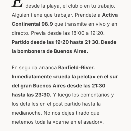
E
c
at
desde la playa, el club o en tu trabajo.
e
s
Alguien tiene que trabajar. Prendete a
Activa
b
A
Continental 98.9
que transmite en vivo y en
o
p
directo. Previa desde las 18:00 a 19:20.
o
p
Partido desde las 19:20 hasta 21:30. Desde
k
la bombonera de Buenos Aires.
En seguida arranca
Banfield-River.
Inmediatamente «rueda la pelota» en el sur
del gran Buenos Aires desde las 21:30
hasta las 23:30.
Y luego los comentarios y
los detalles en el post partido hasta la
medianoche. No nos dejes tirado que
metemos toda la «carne en el asador».